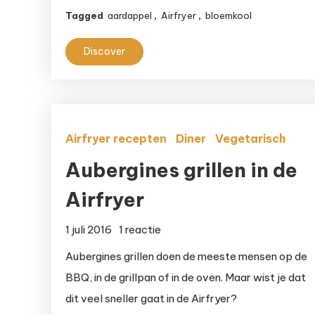
Tagged
aardappel
,
Airfryer
,
bloemkool
Discover
Airfryer recepten
Diner
Vegetarisch
Aubergines grillen in de
Airfryer
op
1 juli 2016
1 reactie
Aubergines
Aubergines grillen doen de meeste mensen op de
grillen
BBQ, in de grillpan of in de oven. Maar wist je dat
in
dit veel sneller gaat in de Airfryer?
de