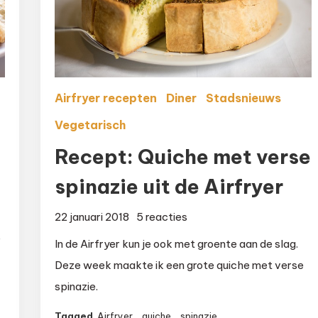
Airfryer recepten
Diner
Stadsnieuws
Vegetarisch
Recept: Quiche met verse
spinazie uit de Airfryer
op
22 januari 2018
5 reacties
Recept:
e
In de Airfryer kun je ook met groente aan de slag.
Quiche
Deze week maakte ik een grote quiche met verse
met
spinazie.
verse
spinazie
Tagged
Airfryer
,
quiche
,
spinazie