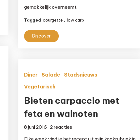
courgette
gemakkelijk overneemt.
frietjes
met
Tagged
courgette
,
low carb
kaas
Discover
Diner
Salade
Stadsnieuws
Vegetarisch
Bieten carpaccio met
feta en walnoten
op
8 juni 2016
2 reacties
Bieten
Elke week vind je het recept uit mijn kookrubriek in