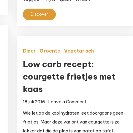
uit
de
Discover
Airfryer
Diner
Groente
Vegetarisch
Low carb recept:
courgette frietjes met
kaas
on
18 juli 2016
Leave a Comment
Low
Wie let op de koolhydraten, eet doorgaans geen
carb
frietjes. Maar deze variant van courgette is zo
recept:
lekker dat die de plaats van patat op tafel