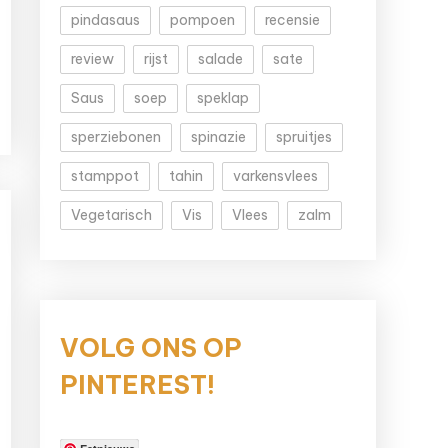
pindasaus
pompoen
recensie
review
rijst
salade
sate
Saus
soep
speklap
sperziebonen
spinazie
spruitjes
stamppot
tahin
varkensvlees
Vegetarisch
Vis
Vlees
zalm
VOLG ONS OP
PINTEREST!