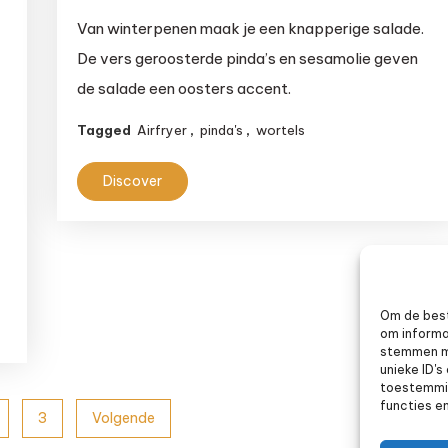
Salade
Van winterpenen maak je een knapperige salade.
van
De vers geroosterde pinda’s en sesamolie geven
winterpenen
de salade een oosters accent.
met
geroosterde
Tagged
Airfryer
,
pinda's
,
wortels
pinda’s
e
Discover
Om de best
om informa
stemmen me
unieke ID'
toestemmin
functies e
3
Volgende