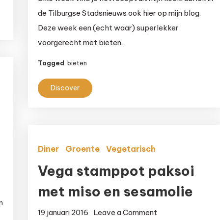
carpaccio
de Tilburgse Stadsnieuws ook hier op mijn blog.
met
Deze week een (echt waar) superlekker
feta
voorgerecht met bieten.
en
walnoten
Tagged
bieten
Discover
Diner
Groente
Vegetarisch
Vega stamppot paksoi
met miso en sesamolie
n
on
19 januari 2016
Leave a Comment