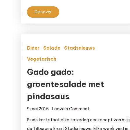
Airfryer
Discover
Diner
Salade
Stadsnieuws
Vegetarisch
Gado gado:
groentesalade met
pindasaus
on
9 mei 2016
Leave a Comment
Gado
Sinds kort staat elke zaterdag een recept van mij i
gado:
de Tilburgse krant Stadsnieuws. Elke week vind je