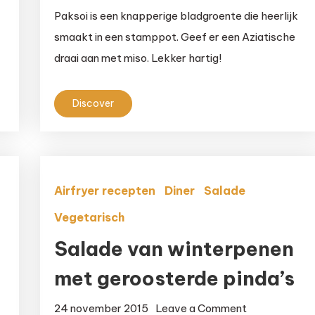
Vega
Paksoi is een knapperige bladgroente die heerlijk
stamppot
smaakt in een stamppot. Geef er een Aziatische
paksoi
draai aan met miso. Lekker hartig!
met
miso
en
Discover
sesamolie
Airfryer recepten
Diner
Salade
Vegetarisch
Salade van winterpenen
met geroosterde pinda’s
salade
on
24 november 2015
Leave a Comment