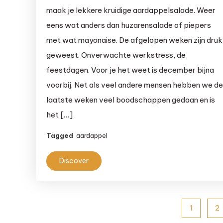
met
maak je lekkere kruidige aardappelsalade. Weer
Indiase
eens wat anders dan huzarensalade of piepers
specerijen
met wat mayonaise. De afgelopen weken zijn druk
geweest. Onverwachte werkstress, de
feestdagen. Voor je het weet is december bijna
voorbij. Net als veel andere mensen hebben we d
laatste weken veel boodschappen gedaan en is
het […]
Tagged
aardappel
Discover
Berichten
1
2