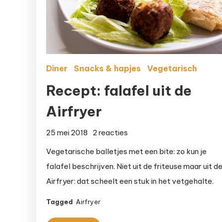
Diner
Snacks & hapjes
Vegetarisch
Recept: falafel uit de
Airfryer
op
25 mei 2018
2 reacties
Recept:
Vegetarische balletjes met een bite: zo kun je
falafel
falafel beschrijven. Niet uit de friteuse maar uit d
uit
Airfryer: dat scheelt een stuk in het vetgehalte.
de
Airfryer
Tagged
Airfryer