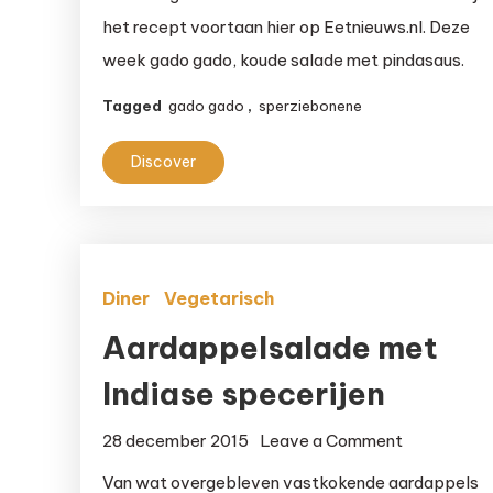
groentesalade
het recept voortaan hier op Eetnieuws.nl. Deze
met
week gado gado, koude salade met pindasaus.
pindasaus
Tagged
gado gado
,
sperziebonene
Discover
Diner
Vegetarisch
Aardappelsalade met
Indiase specerijen
on
28 december 2015
Leave a Comment
Aardappel
Van wat overgebleven vastkokende aardappels