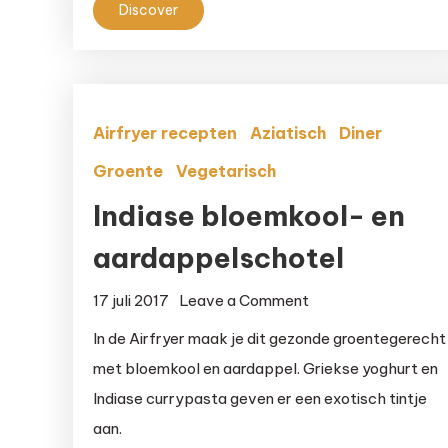
Discover
Airfryer recepten
Aziatisch
Diner
Groente
Vegetarisch
Indiase bloemkool- en
aardappelschotel
on
17 juli 2017
Leave a Comment
Indiase
In de Airfryer maak je dit gezonde groentegerecht
bloemkool-
met bloemkool en aardappel. Griekse yoghurt en
en
Indiase currypasta geven er een exotisch tintje
aardappelschotel
aan.