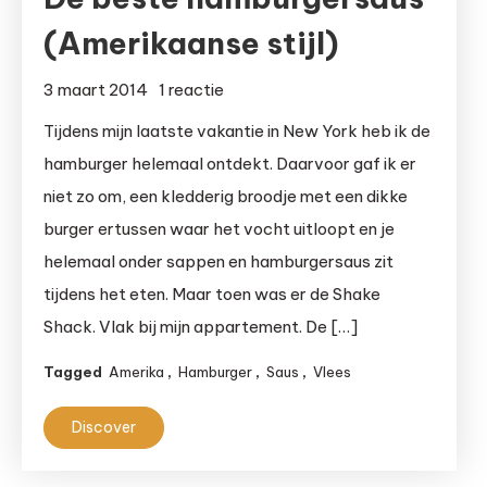
(Amerikaanse stijl)
op
3 maart 2014
1 reactie
De
Tijdens mijn laatste vakantie in New York heb ik de
beste
hamburger helemaal ontdekt. Daarvoor gaf ik er
hamburgersaus
niet zo om, een kledderig broodje met een dikke
(Amerikaanse
burger ertussen waar het vocht uitloopt en je
stijl)
helemaal onder sappen en hamburgersaus zit
tijdens het eten. Maar toen was er de Shake
Shack. Vlak bij mijn appartement. De […]
Tagged
Amerika
,
Hamburger
,
Saus
,
Vlees
Discover