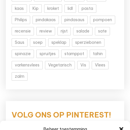
kaas
Kip
kroket
lidl
pasta
Philips
pindakaas
pindasaus
pompoen
recensie
review
rijst
salade
sate
Saus
soep
speklap
sperziebonen
spinazie
spruitjes
stamppot
tahin
varkensvlees
Vegetarisch
Vis
Vlees
zalm
VOLG ONS OP PINTEREST!
Beheer toestemming