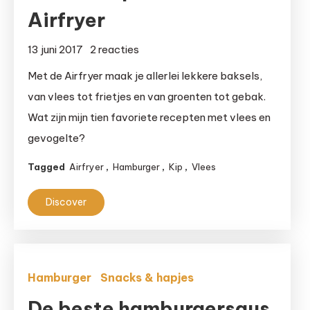
Airfryer
op
13 juni 2017
2 reacties
Top
Met de Airfryer maak je allerlei lekkere baksels,
tien
van vlees tot frietjes en van groenten tot gebak.
lekkerste
Wat zijn mijn tien favoriete recepten met vlees en
vleesrecepten
gevogelte?
uit
de
Tagged
Airfryer
,
Hamburger
,
Kip
,
Vlees
Airfryer
Discover
Hamburger
Snacks & hapjes
De beste hamburgersaus