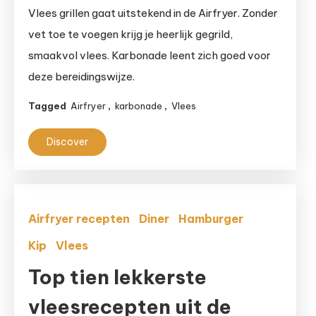
Karbonade
Vlees grillen gaat uitstekend in de Airfryer. Zonder
uit
vet toe te voegen krijg je heerlijk gegrild,
de
smaakvol vlees. Karbonade leent zich goed voor
Airfryer:
deze bereidingswijze.
Hollandse
topper
Tagged
Airfryer
,
karbonade
,
Vlees
Discover
Airfryer recepten
Diner
Hamburger
Kip
Vlees
Top tien lekkerste
vleesrecepten uit de