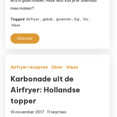
iets in gaan maken. Maar wat kun je er allemaal
allemaal
mee maken?
in
je
Tagged
Airfryer
,
gebak
,
groenten
,
Kip
,
Vis
,
Airfryer?
Vlees
Discover
Airfryer recepten
Diner
Vlees
Karbonade uit de
Airfryer: Hollandse
topper
op
16 november 2017
11 reacties