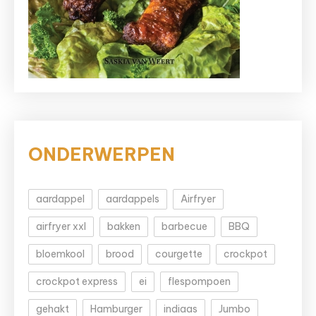
ONDERWERPEN
aardappel
aardappels
Airfryer
airfryer xxl
bakken
barbecue
BBQ
bloemkool
brood
courgette
crockpot
crockpot express
ei
flespompoen
gehakt
Hamburger
indiaas
Jumbo