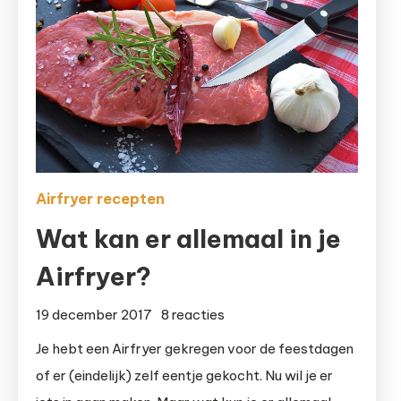
Airfryer recepten
Wat kan er allemaal in je
Airfryer?
op
19 december 2017
8 reacties
Wat
Je hebt een Airfryer gekregen voor de feestdagen
kan
of er (eindelijk) zelf eentje gekocht. Nu wil je er
er