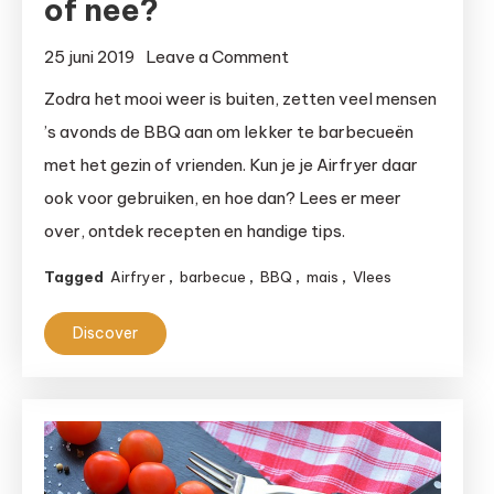
of nee?
on
25 juni 2019
Leave a Comment
BBQ
Zodra het mooi weer is buiten, zetten veel mensen
met
’s avonds de BBQ aan om lekker te barbecueën
de
met het gezin of vrienden. Kun je je Airfryer daar
Airfryer:
ook voor gebruiken, en hoe dan? Lees er meer
ja
over, ontdek recepten en handige tips.
of
nee?
Tagged
Airfryer
,
barbecue
,
BBQ
,
mais
,
Vlees
Discover