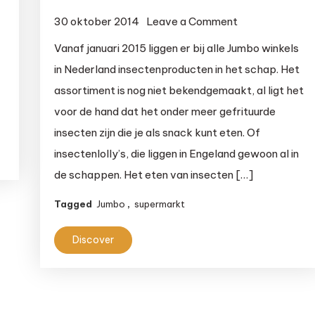
on
30 oktober 2014
Leave a Comment
Eetbare
Vanaf januari 2015 liggen er bij alle Jumbo winkels
insecten
in Nederland insectenproducten in het schap. Het
bij
assortiment is nog niet bekendgemaakt, al ligt het
de
voor de hand dat het onder meer gefrituurde
Jumbo
insecten zijn die je als snack kunt eten. Of
insectenlolly’s, die liggen in Engeland gewoon al in
de schappen. Het eten van insecten […]
Tagged
Jumbo
,
supermarkt
Discover