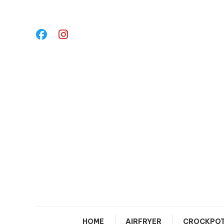
Ga
naar
inhoud
HOME
AIRFRYER
CROCKPOT