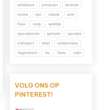
pindasaus
pompoen
recensie
review
rijst
salade
sate
Saus
soep
speklap
sperziebonen
spinazie
spruitjes
stamppot
tahin
varkensvlees
Vegetarisch
Vis
Vlees
zalm
VOLG ONS OP
PINTEREST!