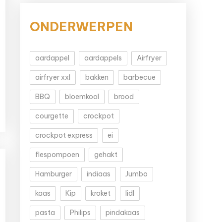
ONDERWERPEN
aardappel
aardappels
Airfryer
airfryer xxl
bakken
barbecue
BBQ
bloemkool
brood
courgette
crockpot
crockpot express
ei
flespompoen
gehakt
Hamburger
indiaas
Jumbo
kaas
Kip
kroket
lidl
pasta
Philips
pindakaas