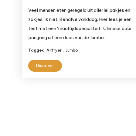
Test:
Veel mensen eten geregeld uit allerlei pakjes en
eten
zakjes. Ik niet. Behalve vandaag. Hier lees je een
uit
test met een ‘maaltijdspecialiteit’: Chinese babi
een
pangang uit een doos van de Jumbo.
pakje
–
Tagged
Airfryer
,
Jumbo
Chinese
babi
Discover
pangang