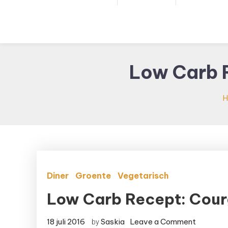
Low Carb R
H
Diner
Groente
Vegetarisch
Low Carb Recept: Courg
on
18 juli 2016
Saskia
Leave a Comment
by