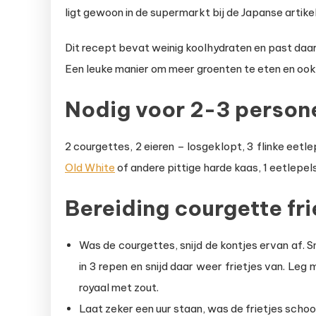
ligt gewoon in de supermarkt bij de Japanse artik
Dit recept bevat weinig koolhydraten en past daard
Een leuke manier om meer groenten te eten en ook k
Nodig voor 2-3 person
2 courgettes, 2 eieren – losgeklopt, 3 flinke eet
Old White
of andere pittige harde kaas, 1 eetlepel
Bereiding courgette fri
Was de courgettes, snijd de kontjes ervan af. Sn
in 3 repen en snijd daar weer frietjes van. Leg
royaal met zout.
Laat zeker een uur staan, was de frietjes scho