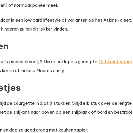
elen) of normaal paneelmeel.
oor in een low card lifestyle of varianten op het Atkins-dieet.
inderen zullen dit lekker vinden.
en
lepels amandelmeel, 3 flinke eetlepels geraspte
Old Amsterdam
s kerrie of Indiase Madras curry
etjes
ijd de courgette in 2 of 3 stukken. Snijd elk stuk over de lengte
 met de snijkant naar boven op een snijplank of bord en bestrooi
on en dep ze goed droog met keukenpapier.