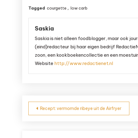
oven
kaaskorstje
s
Tagged
courgette
,
low carb
Saskia
Saskia is niet alleen foodblogger, maar ook jour
(eind)redacteur bij haar eigen bedrijf RedactieN
zoon, een kookboekencollectie en een moestuint
Website
http://www.redactienet.nl
Bericht
Recept: vermomde ribeye uit de Airfryer
navigatie