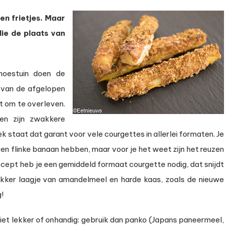
en frietjes. Maar
die de plaats van
e
moestuin doen de
n van de afgelopen
t om te overleven.
en zijn zwakkere
staat dat garant voor vele courgettes in allerlei formaten. Je
een flinke banaan hebben, maar voor je het weet zijn het reuzen
recept heb je een gemiddeld formaat courgette nodig, dat snijdt
lekker laagje van amandelmeel en harde kaas, zoals de nieuwe
!
niet lekker of onhandig: gebruik dan panko (Japans paneermeel,