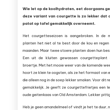
Low
Wie let op de koolhydraten, eet doorgaans ge
carb
deze variant van courgette is zo lekker dat 
recept:
courgett
patat op tafel gemakkelijk overneemt.
frietjes
Het courgetteseizoen is aangebroken. In de 
met
planten het niet al te best door de kou en rege
kaas
maanden. Maar twee stoere planten doen hun bes
Een uit de kluiten gewassen courgetteplant 
broertje. Met het mooie weer van de komende week 
hoort ze klein te oogsten, als ze het formaat van 
die alleen nog in de soep lekker smaken. Voor dit 
gemakkelijk. Je geeft ze courgettefrietjes een 
oude geitenkaas van Old Amsterdam. Lekker pittig
Heb je geen amandelmeel of vindt je het te duur, 