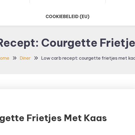
COOKIEBELEID (EU)
ecept: Courgette Frietj
ome
Diner
Low carb recept: courgette frietjes met ka
ette Frietjes Met Kaas