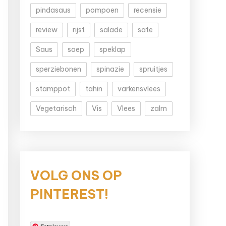
pindasaus
pompoen
recensie
review
rijst
salade
sate
Saus
soep
speklap
sperziebonen
spinazie
spruitjes
stamppot
tahin
varkensvlees
Vegetarisch
Vis
Vlees
zalm
VOLG ONS OP
PINTEREST!