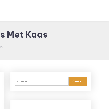
es Met Kaas
as
Zoeken
naar: