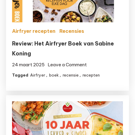
Airfryer recepten
Recensies
Review: Het Airfryer Boek van Sabine
Koning
on
24 maart 2025
Leave a Comment
Review:
Tagged
Airfryer
,
boek
,
recensie
,
recepten
Het
Airfryer
Boek
van
Sabine
Koning