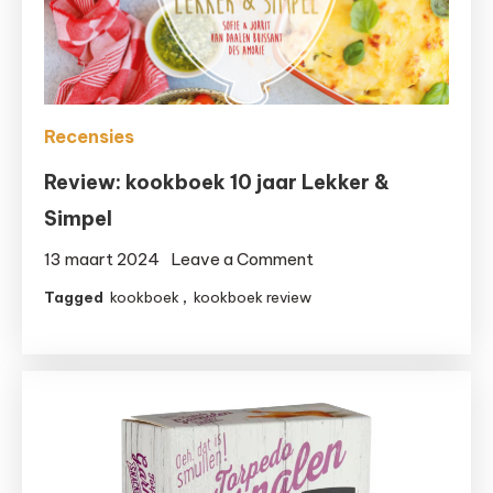
Recensies
Review: kookboek 10 jaar Lekker &
Simpel
on
13 maart 2024
Leave a Comment
Review:
Tagged
kookboek
,
kookboek review
kookboek
10
jaar
Lekker
&
Simpel