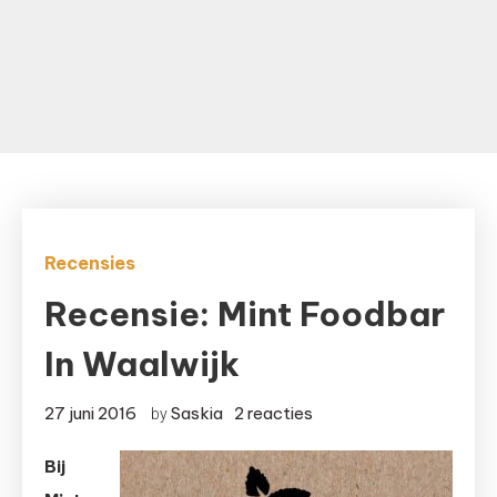
Recensies
Recensie: Mint Foodbar
In Waalwijk
op
27 juni 2016
Saskia
2 reacties
by
Recensie:
Bij
Mint