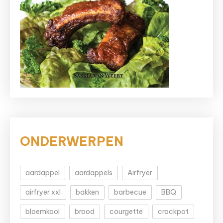
ONDERWERPEN
aardappel
aardappels
Airfryer
airfryer xxl
bakken
barbecue
BBQ
bloemkool
brood
courgette
crockpot