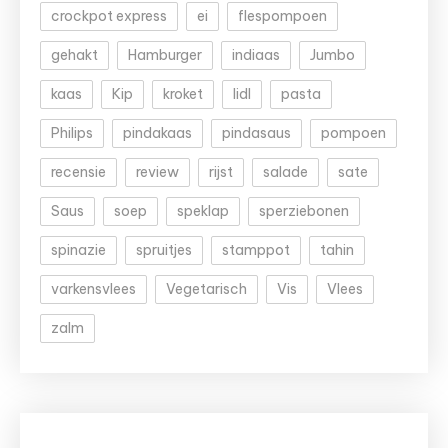
crockpot express
ei
flespompoen
gehakt
Hamburger
indiaas
Jumbo
kaas
Kip
kroket
lidl
pasta
Philips
pindakaas
pindasaus
pompoen
recensie
review
rijst
salade
sate
Saus
soep
speklap
sperziebonen
spinazie
spruitjes
stamppot
tahin
varkensvlees
Vegetarisch
Vis
Vlees
zalm