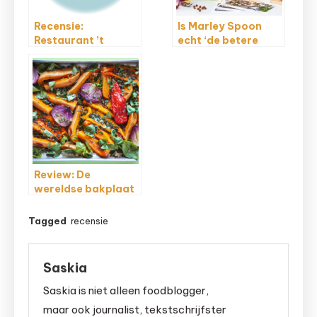
Recensie:
Is Marley Spoon
Restaurant ’t
echt ‘de betere
Klooster
box’?
Review: De
wereldse bakplaat
van Rukmini Iyer
Tagged
recensie
Saskia
Saskia is niet alleen foodblogger,
maar ook journalist, tekstschrijfster