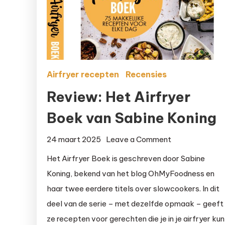
Airfryer recepten
Recensies
Review: Het Airfryer
Boek van Sabine Koning
on
24 maart 2025
Leave a Comment
Review:
Het Airfryer Boek is geschreven door Sabine
Het
Koning, bekend van het blog OhMyFoodness en
Airfryer
haar twee eerdere titels over slowcookers. In dit
Boek
deel van de serie – met dezelfde opmaak – geeft
van
ze recepten voor gerechten die je in je airfryer kun
Sabine