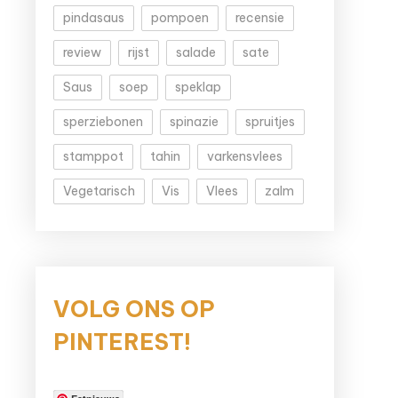
pindasaus
pompoen
recensie
review
rijst
salade
sate
Saus
soep
speklap
sperziebonen
spinazie
spruitjes
stamppot
tahin
varkensvlees
Vegetarisch
Vis
Vlees
zalm
VOLG ONS OP
PINTEREST!