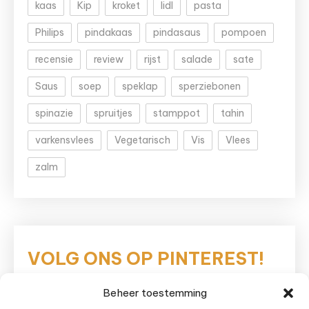
kaas
Kip
kroket
lidl
pasta
Philips
pindakaas
pindasaus
pompoen
recensie
review
rijst
salade
sate
Saus
soep
speklap
sperziebonen
spinazie
spruitjes
stamppot
tahin
varkensvlees
Vegetarisch
Vis
Vlees
zalm
VOLG ONS OP PINTEREST!
Beheer toestemming
Eetnieuws