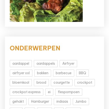
ONDERWERPEN
aardappel
aardappels
Airfryer
airfryer xxl
bakken
barbecue
BBQ
bloemkool
brood
courgette
crockpot
crockpot express
ei
flespompoen
gehakt
Hamburger
indiaas
Jumbo