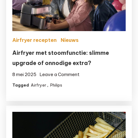
Airfryer recepten
Nieuws
Airfryer met stoomfunctie: slimme
upgrade of onnodige extra?
on
8 mei 2025
Leave a Comment
Airfryer
Tagged
Airfryer
,
Philips
met
stoomfunctie:
slimme
upgrade
of
onnodige