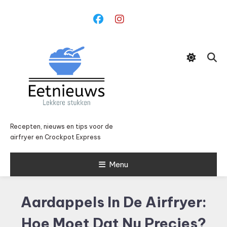
Ga
naar
inhoud
Recepten, nieuws en tips voor de
airfryer en Crockpot Express
Menu
Aardappels In De Airfryer:
Hoe Moet Dat Nu Precies?