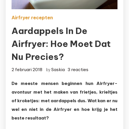
Airfryer recepten
Aardappels In De
Airfryer: Hoe Moet Dat
Nu Precies?
op
2 februari 2018
Saskia
3 reacties
by
Aardappels
De meeste mensen beginnen hun Airfryer-
in
avontuur met het maken van frietjes, krieltjes
de
Airfryer:
of kroketjes: met aardappels dus. Wat kan er nu
hoe
wel en niet in de Airfryer en hoe krijg je het
moet
beste resultaat?
dat