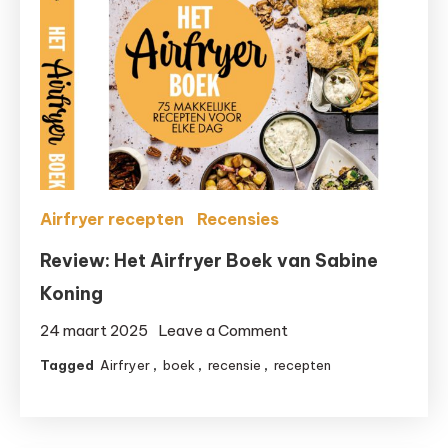
gezonder
is
dan
een
frituurpan
Airfryer recepten
Recensies
Review: Het Airfryer Boek van Sabine
Koning
on
24 maart 2025
Leave a Comment
Review:
Tagged
Airfryer
,
boek
,
recensie
,
recepten
Het
Airfryer
Boek