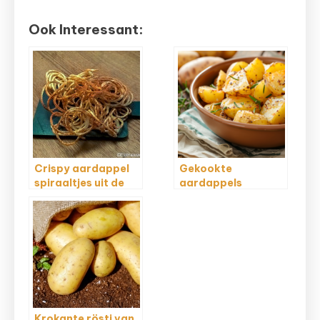
Ook Interessant:
Crispy aardappel
Gekookte
spiraaltjes uit de
aardappels
Airfryer
opbakken in de
Airfryer
Krokante rösti van