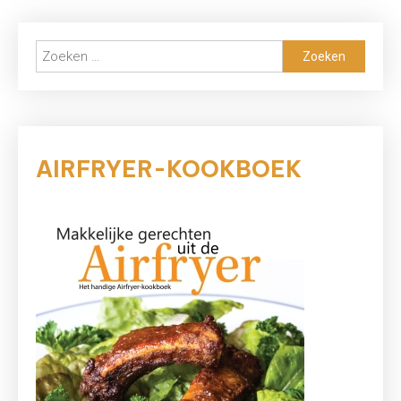
van
Sabine
Zoeken
Koning
naar:
AIRFRYER-KOOKBOEK