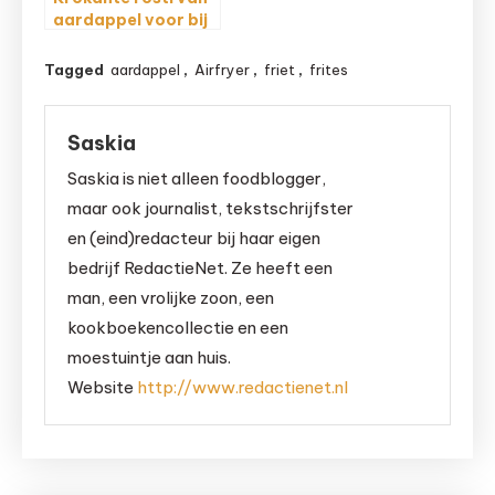
aardappel voor bij
de maaltijd of als
snack
Tagged
aardappel
,
Airfryer
,
friet
,
frites
Saskia
Saskia is niet alleen foodblogger,
maar ook journalist, tekstschrijfster
en (eind)redacteur bij haar eigen
bedrijf RedactieNet. Ze heeft een
man, een vrolijke zoon, een
kookboekencollectie en een
moestuintje aan huis.
Website
http://www.redactienet.nl