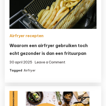
extra?
Airfryer recepten
Waarom een airfryer gebruiken toch
echt gezonder is dan een frituurpan
on
30 april 2025
Leave a Comment
Waarom
Tagged
Airfryer
een
airfryer
gebruiken
toch
echt