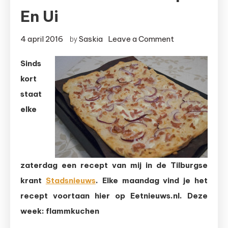
En Ui
on
4 april 2016
Saskia
Leave a Comment
by
Stadsnieuws-
Sinds
recept:
kort
Flammkuchen
met
staat
spek
elke
en
ui
zaterdag een recept van mij in de Tilburgse
krant
Stadsnieuws
. Elke maandag vind je het
recept voortaan hier op Eetnieuws.nl. Deze
week: flammkuchen