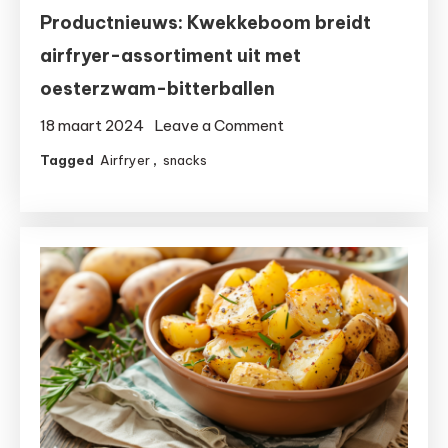
Productnieuws: Kwekkeboom breidt
airfryer-assortiment uit met
oesterzwam-bitterballen
on
18 maart 2024
Leave a Comment
Productnieuws:
Tagged
Airfryer
,
snacks
Kwekkeboom
breidt
airfryer-
assortiment
uit
met
oesterzwam-
bitterballen