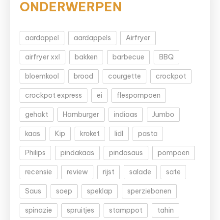
ONDERWERPEN
aardappel
aardappels
Airfryer
airfryer xxl
bakken
barbecue
BBQ
bloemkool
brood
courgette
crockpot
crockpot express
ei
flespompoen
gehakt
Hamburger
indiaas
Jumbo
kaas
Kip
kroket
lidl
pasta
Philips
pindakaas
pindasaus
pompoen
recensie
review
rijst
salade
sate
Saus
soep
speklap
sperziebonen
spinazie
spruitjes
stamppot
tahin