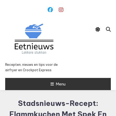
Ga
naar
inhoud
Recepten, nieuws en tips voor de
airfryer en Crockpot Express
Menu
Stadsnieuws-Recept:
Flammkuchen Met Spek En