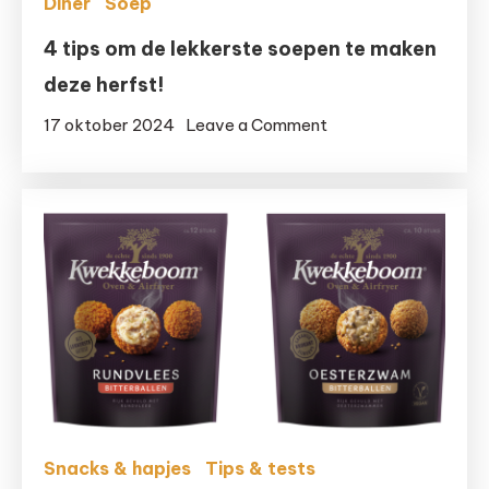
Diner
Soep
4 tips om de lekkerste soepen te maken
deze herfst!
on
17 oktober 2024
Leave a Comment
4
tips
om
de
lekkerste
soepen
te
maken
deze
herfst!
Snacks & hapjes
Tips & tests