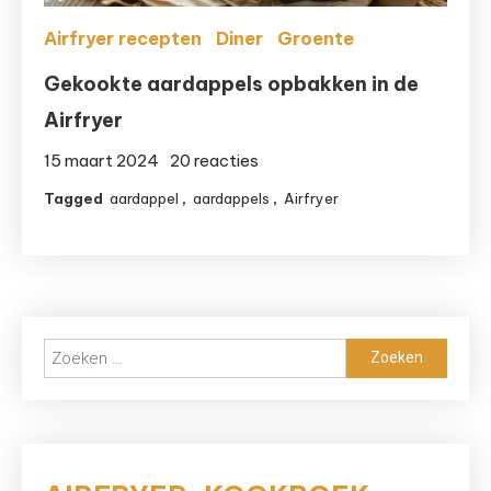
Airfryer recepten
Diner
Groente
Gekookte aardappels opbakken in de
Airfryer
op
15 maart 2024
20 reacties
Gekookte
Tagged
aardappel
,
aardappels
,
Airfryer
aardappels
opbakken
in
de
Airfryer
Zoeken
naar: