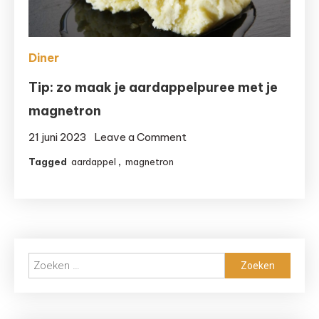
Diner
Tip: zo maak je aardappelpuree met je
magnetron
on
21 juni 2023
Leave a Comment
Tip:
Tagged
aardappel
,
magnetron
zo
maak
je
aardappelpuree
met
Zoeken
je
naar:
magnetron