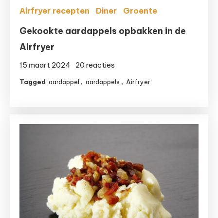
Airfryer recepten
Diner
Groente
Gekookte aardappels opbakken in de
Airfryer
op
15 maart 2024
20 reacties
Gekookte
Tagged
aardappel
,
aardappels
,
Airfryer
aardappels
opbakken
in
de
Airfryer