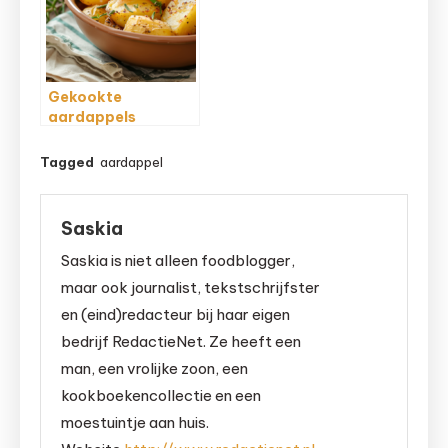
Gekookte
aardappels
opbakken in de
Airfryer
Tagged
aardappel
Saskia
Saskia is niet alleen foodblogger,
maar ook journalist, tekstschrijfster
en (eind)redacteur bij haar eigen
bedrijf RedactieNet. Ze heeft een
man, een vrolijke zoon, een
kookboekencollectie en een
moestuintje aan huis.