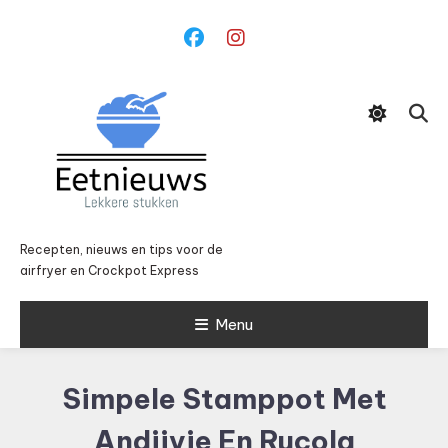
Ga
naar
inhoud
Recepten, nieuws en tips voor de
airfryer en Crockpot Express
Menu
Simpele Stamppot Met
Andijvie En Rucola