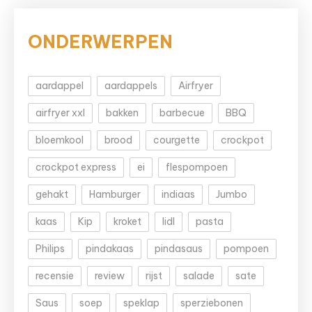
ONDERWERPEN
aardappel
aardappels
Airfryer
airfryer xxl
bakken
barbecue
BBQ
bloemkool
brood
courgette
crockpot
crockpot express
ei
flespompoen
gehakt
Hamburger
indiaas
Jumbo
kaas
Kip
kroket
lidl
pasta
Philips
pindakaas
pindasaus
pompoen
recensie
review
rijst
salade
sate
Saus
soep
speklap
sperziebonen