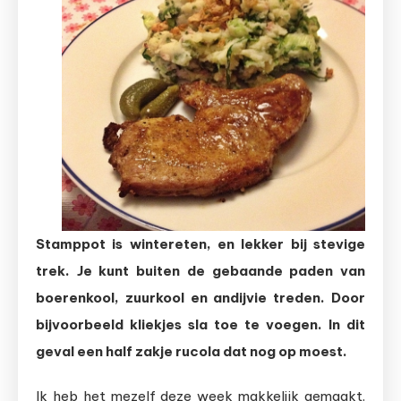
met
andijvie
en
rucola
Stamppot is wintereten, en lekker bij stevige
trek. Je kunt buiten de gebaande paden van
boerenkool, zuurkool en andijvie treden. Door
bijvoorbeeld kliekjes sla toe te voegen. In dit
geval een half zakje rucola dat nog op moest.
Ik heb het mezelf deze week makkelijk gemaakt.