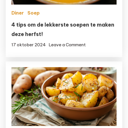
Diner
Soep
4 tips om de lekkerste soepen te maken
deze herfst!
on
17 oktober 2024
Leave a Comment
4
tips
om
de
lekkerste
soepen
te
maken
deze
herfst!