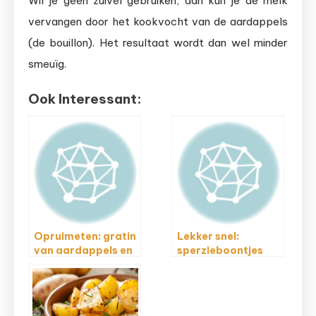
Wil je geen zuivel gebruiken, dan kun je de melk
vervangen door het kookvocht van de aardappels
(de bouillon). Het resultaat wordt dan wel minder
smeuïg.
Ook Interessant:
Opruimeten: gratin
Lekker snel:
van aardappels en
sperzieboontjes
courgette met
met spek en tahin
kerrie en kokosmelk
en kroketjes uit de
Airfryer