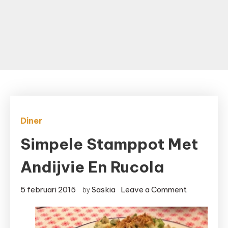
Diner
Simpele Stamppot Met
Andijvie En Rucola
on
5 februari 2015
Saskia
Leave a Comment
by
Simpele
stamppot