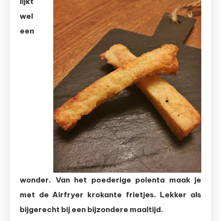
lijkt
van
polenta
wel
uit
een
de
Airfryer
wonder. Van het poederige polenta maak je
met de Airfryer krokante frietjes. Lekker als
bijgerecht bij een bijzondere maaltijd.