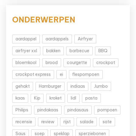
ONDERWERPEN
aardappel
aardappels
Airfryer
airfryer xxl
bakken
barbecue
BBQ
bloemkool
brood
courgette
crockpot
crockpot express
ei
flespompoen
gehakt
Hamburger
indiaas
Jumbo
kaas
Kip
kroket
lidl
pasta
Philips
pindakaas
pindasaus
pompoen
recensie
review
rijst
salade
sate
Saus
soep
speklap
sperziebonen