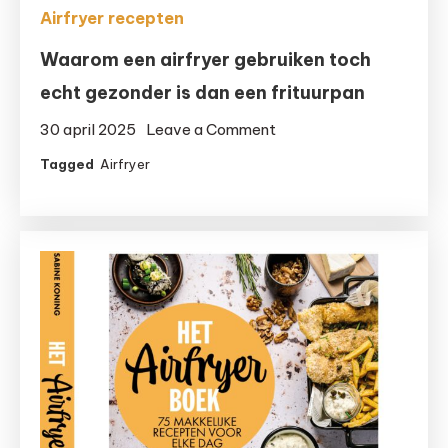
Airfryer recepten
Waarom een airfryer gebruiken toch
echt gezonder is dan een frituurpan
on
30 april 2025
Leave a Comment
Waarom
Tagged
Airfryer
een
airfryer
gebruiken
toch
echt
gezonder
is
dan
een
frituurpan