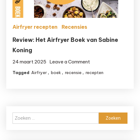
Airfryer recepten
Recensies
Review: Het Airfryer Boek van Sabine
Koning
on
24 maart 2025
Leave a Comment
Review:
Tagged
Airfryer
,
boek
,
recensie
,
recepten
Het
Airfryer
Boek
van
Sabine
Zoeken
Koning
naar: