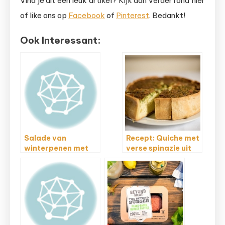
Vind je dit een leuk artikel? Kijk dan verder rond hier
of like ons op
Facebook
of
Pinterest
. Bedankt!
Ook Interessant:
Salade van
Recept: Quiche met
winterpenen met
verse spinazie uit
geroosterde
de Airfryer
pinda’s