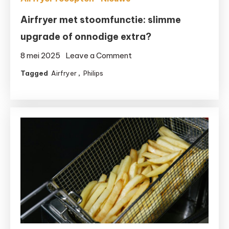
Airfryer met stoomfunctie: slimme
upgrade of onnodige extra?
on
8 mei 2025
Leave a Comment
Airfryer
Tagged
Airfryer
,
Philips
met
stoomfunctie:
slimme
upgrade
of
onnodige
extra?