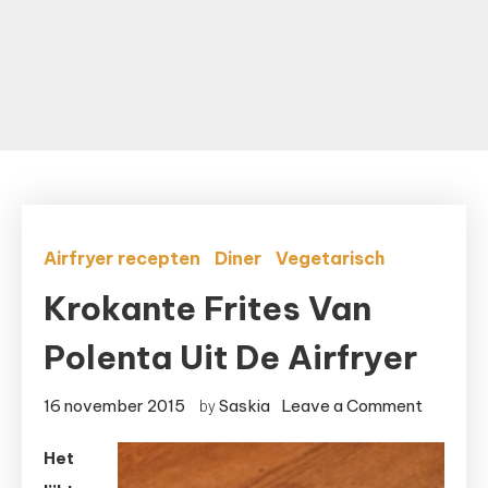
Airfryer recepten
Diner
Vegetarisch
Krokante Frites Van
Polenta Uit De Airfryer
on
16 november 2015
Saskia
Leave a Comment
by
Krokant
Het
frites