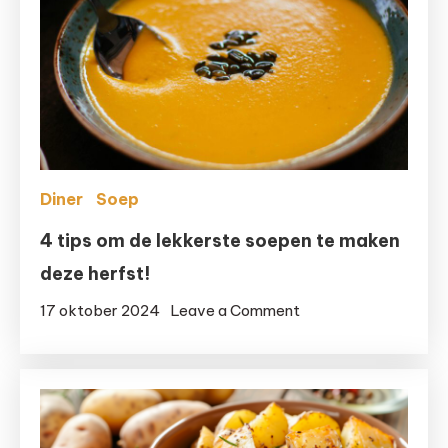
Diner
Soep
4 tips om de lekkerste soepen te maken
deze herfst!
on
17 oktober 2024
Leave a Comment
4
tips
om
de
lekkerste