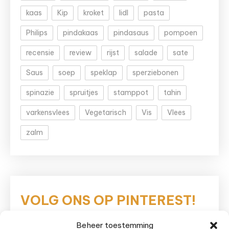
kaas
Kip
kroket
lidl
pasta
Philips
pindakaas
pindasaus
pompoen
recensie
review
rijst
salade
sate
Saus
soep
speklap
sperziebonen
spinazie
spruitjes
stamppot
tahin
varkensvlees
Vegetarisch
Vis
Vlees
zalm
VOLG ONS OP PINTEREST!
Beheer toestemming