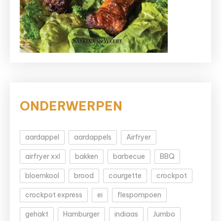
ONDERWERPEN
aardappel
aardappels
Airfryer
airfryer xxl
bakken
barbecue
BBQ
bloemkool
brood
courgette
crockpot
crockpot express
ei
flespompoen
gehakt
Hamburger
indiaas
Jumbo