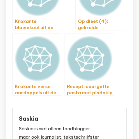
Krokante
Op dieet (4):
bloemkool uit de
gekruide
oven
aardappels en
erwtjes
Krokante verse
Recept: courgette
aardappels uit de
pasta met pindakip
Airfryer
Saskia
Saskia is niet alleen foodblogger,
maar ook journalist, tekstschrijfster