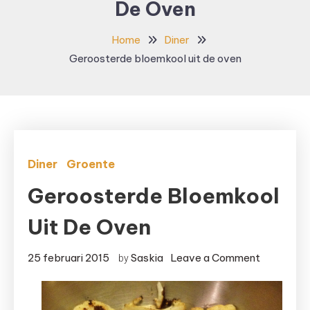
De Oven
Home
Diner
Geroosterde bloemkool uit de oven
Diner
Groente
Geroosterde Bloemkool
Uit De Oven
on
25 februari 2015
Saskia
Leave a Comment
by
Gerooste
bloemkoo