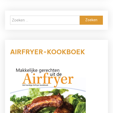
je
aardappelpuree
met
Zoeken
je
naar:
magnetron
AIRFRYER-KOOKBOEK