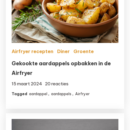
soepen
te
maken
deze
herfst!
Airfryer recepten
Diner
Groente
Gekookte aardappels opbakken in de
Airfryer
op
15 maart 2024
20 reacties
Gekookte
Tagged
aardappel
,
aardappels
,
Airfryer
aardappels
opbakken
in
de