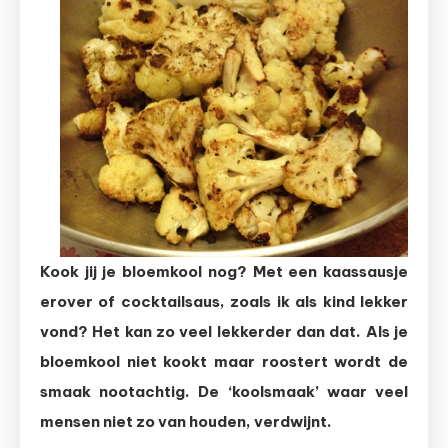
uit
de
oven
Kook jij je bloemkool nog? Met een kaassausje
erover of cocktailsaus, zoals ik als kind lekker
vond? Het kan zo veel lekkerder dan dat. Als je
bloemkool niet kookt maar roostert wordt de
smaak nootachtig. De ‘koolsmaak’ waar veel
mensen niet zo van houden, verdwijnt.