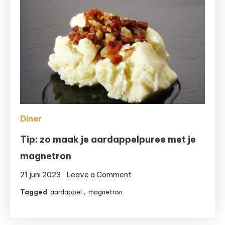
Airfryer
Diner
Tip: zo maak je aardappelpuree met je
magnetron
on
21 juni 2023
Leave a Comment
Tip:
Tagged
aardappel
,
magnetron
zo
maak