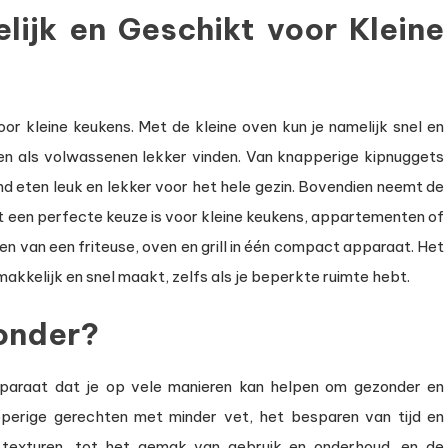
lijk en Geschikt voor Kleine
voor kleine keukens. Met de kleine oven kun je namelijk snel en
en als volwassenen lekker vinden. Van knapperige kipnuggets
nd eten leuk en lekker voor het hele gezin. Bovendien neemt de
et een perfecte keuze is voor kleine keukens, appartementen of
n van een friteuse, oven en grill in één compact apparaat. Het
akkelijk en snel maakt, zelfs als je beperkte ruimte hebt.
zonder?
apparaat dat je op vele manieren kan helpen om gezonder en
pperige gerechten met minder vet, het besparen van tijd en
texturen, tot het gemak van gebruik en onderhoud, en de