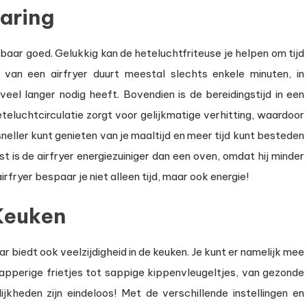
paring
stbaar goed. Gelukkig kan de heteluchtfriteuse je helpen om tijd
van een airfryer duurt meestal slechts enkele minuten, in
veel langer nodig heeft. Bovendien is de bereidingstijd in een
eteluchtcirculatie zorgt voor gelijkmatige verhitting, waardoor
 sneller kunt genieten van je maaltijd en meer tijd kunt besteden
st is de airfryer energiezuiniger dan een oven, omdat hij minder
rfryer bespaar je niet alleen tijd, maar ook energie!
 Keuken
aar biedt ook veelzijdigheid in de keuken. Je kunt er namelijk mee
knapperige frietjes tot sappige kippenvleugeltjes, van gezonde
jkheden zijn eindeloos! Met de verschillende instellingen en