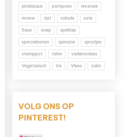
pindasaus
pompoen
recensie
review
rijst
salade
sate
Saus
soep
speklap
sperziebonen
spinazie
spruitjes
stamppot
tahin
varkensvlees
Vegetarisch
Vis
Vlees
zalm
VOLG ONS OP
PINTEREST!