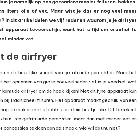
 kun je namelijk op een gezondere manier frituren, bakken,
n liters olie of vet. Maar wist je dat er nog veel meer
er
? In dit artikel delen we vijf redenen waarom je je airfryer
 apparaat tevoorschijn, want het is tijd om creatief te
met minder vet!
iken
t de airfryer
ur en de heerlijke smaak van gefrituurde gerechten. Maar het
 tot het opnemen van grote hoeveelheden vet in je voedsel, wat
 komt de airfryer om de hoek kijken! Met dit fijne apparaat kun
n bij traditioneel frituren. Het apparaat maakt gebruik van een
rig te maken met slechts een klein beetje olie. Dit betekent
extuur van gefrituurde gerechten, maar dan met minder vet en
r concessies te doen aan de smaak, wie wil dat nu niet?