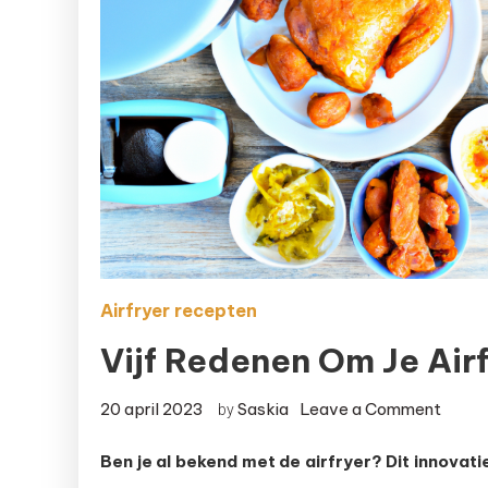
Airfryer recepten
Vijf Redenen Om Je Air
on
20 april 2023
Saskia
Leave a Comment
by
Vijf
Ben je al bekend met de airfryer? Dit innova
reden