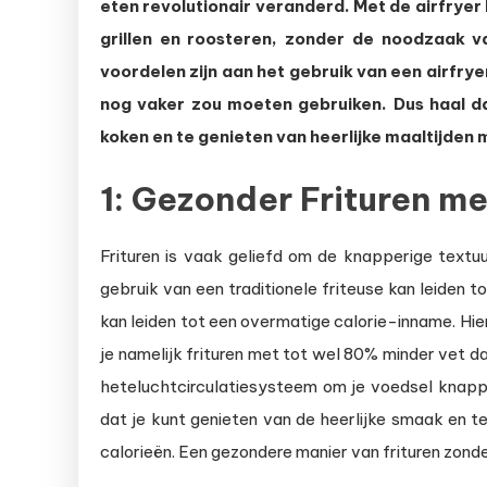
eten revolutionair veranderd. Met de airfryer
om
je
grillen en roosteren, zonder de noodzaak va
airfry
voordelen zijn aan het gebruik van een airfryer
nog
nog vaker zou moeten gebruiken. Dus haal dat
vaker
koken en te genieten van heerlijke maaltijden 
te
gebru
1: Gezonder Frituren me
Frituren is vaak geliefd om de knapperige textu
gebruik van een traditionele friteuse kan leiden
kan leiden tot een overmatige calorie-inname. Hier
je namelijk frituren met tot wel 80% minder vet da
heteluchtcirculatiesysteem om je voedsel knappe
dat je kunt genieten van de heerlijke smaak en t
calorieën. Een gezondere manier van frituren zonde