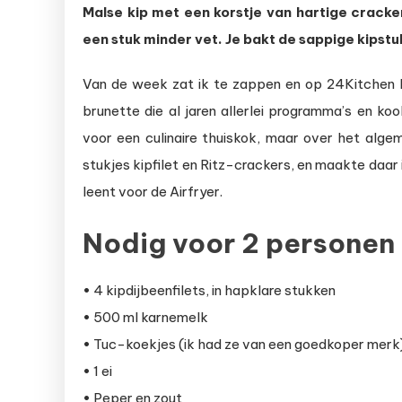
Malse kip met een korstje van hartige cracker
kipnugg
een stuk minder vet. Je bakt de sappige kipstuk
uit
de
Van de week zat ik te zappen en op 24Kitchen k
Airfryer
brunette die al jaren allerlei programma’s en ko
voor een culinaire thuiskok, maar over het alge
stukjes kipfilet en Ritz-crackers, en maakte daar
leent voor de Airfryer.
Nodig voor 2 personen
• 4 kipdijbeenfilets, in hapklare stukken
• 500 ml karnemelk
• Tuc-koekjes (ik had ze van een goedkoper merk
• 1 ei
• Peper en zout