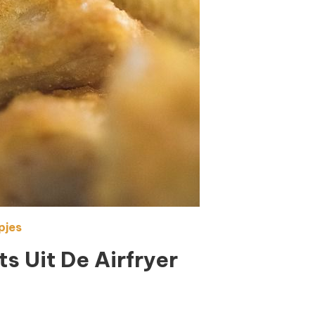
pjes
 Uit De Airfryer
(re)