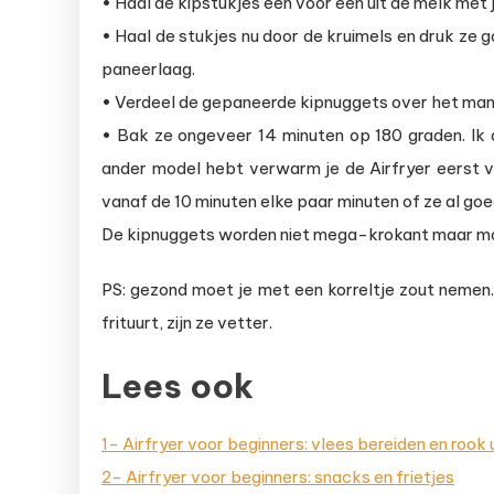
• Haal de kipstukjes een voor een uit de melk met j
• Haal de stukjes nu door de kruimels en druk ze 
paneerlaag.
• Verdeel de gepaneerde kipnuggets over het mandj
• Bak ze ongeveer 14 minuten op 180 graden. Ik 
ander model hebt verwarm je de Airfryer eerst v
vanaf de 10 minuten elke paar minuten of ze al goed
De kipnuggets worden niet mega-krokant maar mo
PS: gezond moet je met een korreltje zout nemen. 
frituurt, zijn ze vetter.
Lees ook
1- Airfryer voor beginners: vlees bereiden en rook
2- Airfryer voor beginners: snacks en frietjes