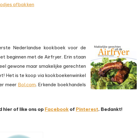
oodjes afbakken
erste Nederlandse kookboek voor de
et beginnen met de Airfryer. Erin staan
or heel gewone maar smakelijke gerechten
et! Het is te koop via kookboekenwinkel
nder meer
Bol.com
. Erkende boekhandels
d hier of like ons op
Facebook
of
Pinterest
. Bedankt!