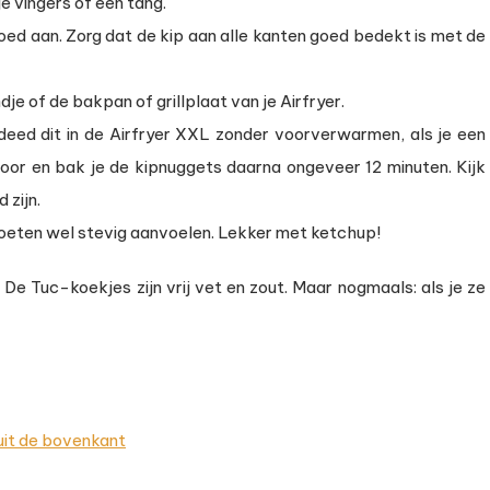
e vingers of een tang.
goed aan. Zorg dat de kip aan alle kanten goed bedekt is met de
e of de bakpan of grillplaat van je Airfryer.
deed dit in de Airfryer XXL zonder voorverwarmen, als je een
oor en bak je de kipnuggets daarna ongeveer 12 minuten. Kijk
 zijn.
eten wel stevig aanvoelen. Lekker met ketchup!
De Tuc-koekjes zijn vrij vet en zout. Maar nogmaals: als je ze
 uit de bovenkant