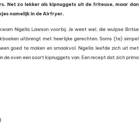
s. Net zo lekker als kipnuggets uit de friteuse, maar dan
ets
jes namelijk in de Airfryer.
wam Nigella Lawson voorbij. Je weet wel, die wulpse Britse
okboeken uitbrengt met heerlijke gerechten. Soms (te) simpel
meen goed te maken en smaakvol. Nigella leefde zich uit met
 in de oven een soort kipnuggets van. Een recept dat zich prima
)