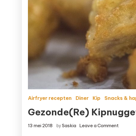
Airfryer recepten
Diner
Kip
Snacks & ha
Gezonde(re) Kipnuggets
on
13 mei 2018
Saskia
Leave a Comment
by
Gezonde