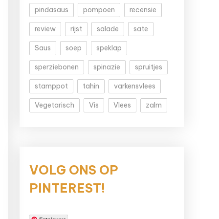
pindasaus
pompoen
recensie
review
rijst
salade
sate
Saus
soep
speklap
sperziebonen
spinazie
spruitjes
stamppot
tahin
varkensvlees
Vegetarisch
Vis
Vlees
zalm
VOLG ONS OP
PINTEREST!