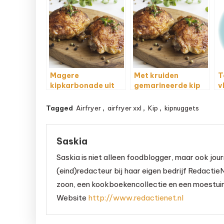
Magere
Met kruiden
T
kipkarbonade uit
gemarineerde kip
v
de Airfryer
uit de Airfryer
d
Tagged
Airfryer
,
airfryer xxl
,
Kip
,
kipnuggets
Saskia
Saskia is niet alleen foodblogger, maar ook jour
(eind)redacteur bij haar eigen bedrijf RedactieN
zoon, een kookboekencollectie en een moestuint
Website
http://www.redactienet.nl