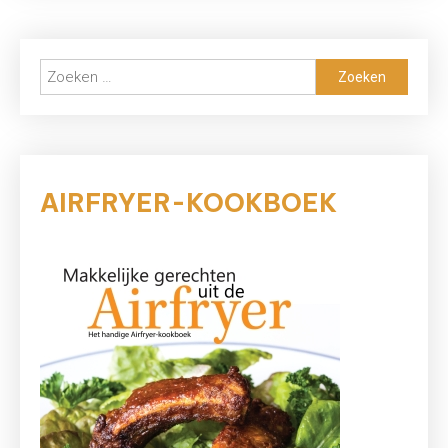
Boek
van
Sabine
Zoeken
Koning
naar:
AIRFRYER-KOOKBOEK