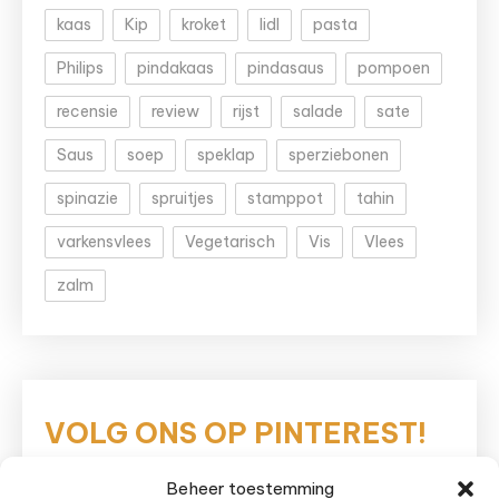
kaas
Kip
kroket
lidl
pasta
Philips
pindakaas
pindasaus
pompoen
recensie
review
rijst
salade
sate
Saus
soep
speklap
sperziebonen
spinazie
spruitjes
stamppot
tahin
varkensvlees
Vegetarisch
Vis
Vlees
zalm
VOLG ONS OP PINTEREST!
Beheer toestemming