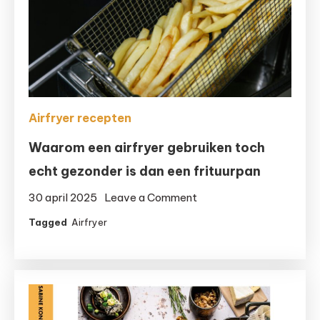
extra?
Airfryer recepten
Waarom een airfryer gebruiken toch
echt gezonder is dan een frituurpan
on
30 april 2025
Leave a Comment
Waarom
Tagged
Airfryer
een
airfryer
gebruiken
toch
echt