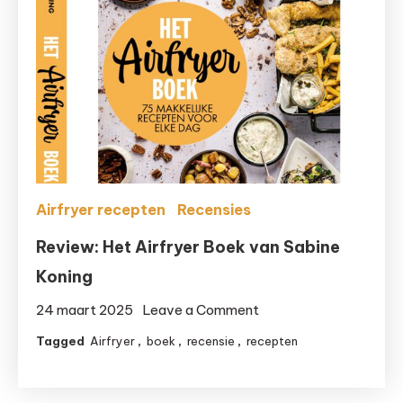
gezonder
is
dan
een
frituurpan
Airfryer recepten
Recensies
Review: Het Airfryer Boek van Sabine
Koning
on
24 maart 2025
Leave a Comment
Review:
Tagged
Airfryer
,
boek
,
recensie
,
recepten
Het
Airfryer