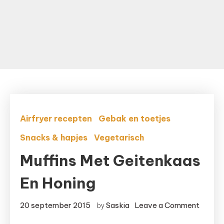
Airfryer recepten
Gebak en toetjes
Snacks & hapjes
Vegetarisch
Muffins Met Geitenkaas
En Honing
20 september 2015
Saskia
Leave a Comment
by
on