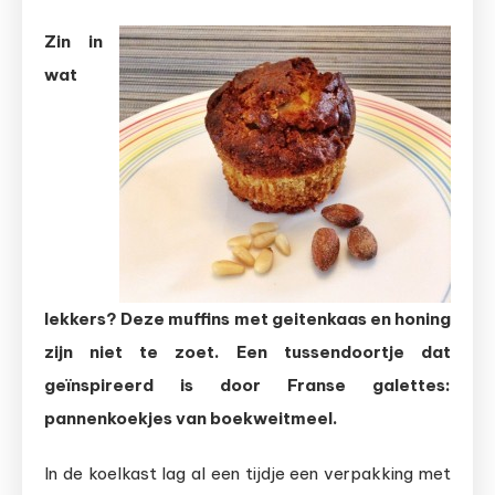
Muffins
Zin in
met
wat
geitenkaas
en
honing
lekkers? Deze muffins met geitenkaas en honing
zijn niet te zoet. Een tussendoortje dat
geïnspireerd is door Franse galettes:
pannenkoekjes van boekweitmeel.
In de koelkast lag al een tijdje een verpakking met