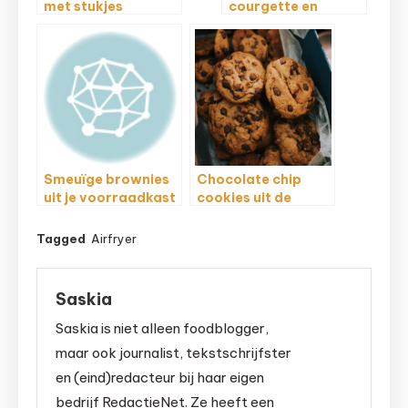
met stukjes
courgette en
chocolade
citroen uit de
Airfryer
Smeuïge brownies
Chocolate chip
uit je voorraadkast
cookies uit de
airfryer
Tagged
Airfryer
Saskia
Saskia is niet alleen foodblogger,
maar ook journalist, tekstschrijfster
en (eind)redacteur bij haar eigen
bedrijf RedactieNet. Ze heeft een