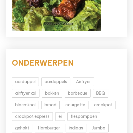
ONDERWERPEN
aardappel
aardappels
Airfryer
airfryer xxl
bakken
barbecue
BBQ
bloemkool
brood
courgette
crockpot
crockpot express
ei
flespompoen
gehakt
Hamburger
indiaas
Jumbo