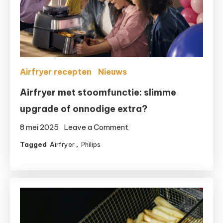
Airfryer recepten
Nieuws
Airfryer met stoomfunctie: slimme
upgrade of onnodige extra?
on
8 mei 2025
Leave a Comment
Airfryer
Tagged
Airfryer
,
Philips
met
stoomfunctie:
slimme
upgrade
of
onnodige