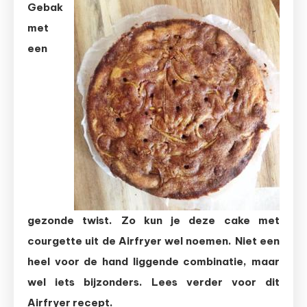
Gebak
met
met
courgette
en
een
citroen
uit
de
Airfryer
gezonde twist. Zo kun je deze cake met
courgette uit de Airfryer wel noemen. Niet een
heel voor de hand liggende combinatie, maar
wel iets bijzonders. Lees verder voor dit
Airfryer recept.