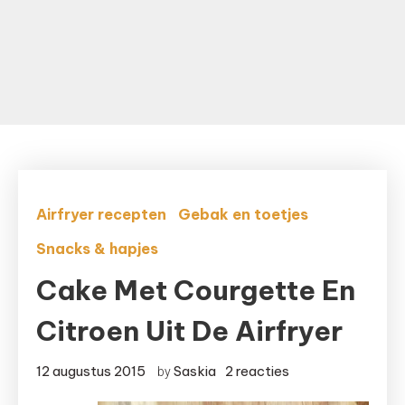
Airfryer recepten
Gebak en toetjes
Snacks & hapjes
Cake Met Courgette En
Citroen Uit De Airfryer
op
12 augustus 2015
Saskia
2 reacties
by
Cake