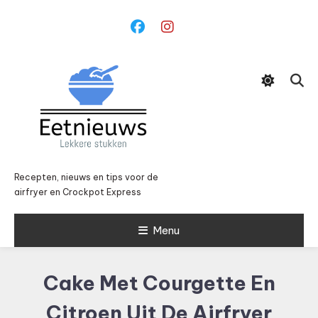
Ga
naar
inhoud
Recepten, nieuws en tips voor de
airfryer en Crockpot Express
Menu
Cake Met Courgette En
Citroen Uit De Airfryer