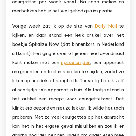
courgettes per week vanaf. Na soep maken en
roerbakken heb je het wel gehad qua inspiratie.
Vorige week zat ik op de site van
Daily Mail
te
kijken, en daar stond een leuk artikel over het
boekje Spiralize Now (dat binnenkort in Nederland
uitkomt). Het ging erover of je een heel avondmaal
kunt maken met een
spiraalsnijder
, een apparaat
om groenten en fruit in spiralen te snijden, zodat ze
lijken op noedels of spaghetti. Toevallig heb ik zelf
al een tijdje zo’n apparaat in huis. Als toetje stond in
het artikel een recept voor courgettetaart. Dat
klinkt erg gezond en niet zo lekker. Ik wilde het toch
proberen. Met zo veel courgettes op het aanrecht
kon het in het ergste geval mislukken en zou ik er
daarna nog vier hebben liggen om ander eten mee