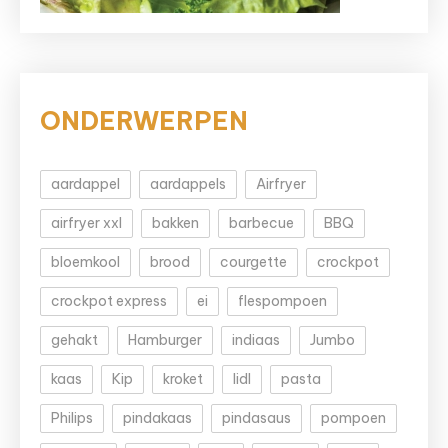
ONDERWERPEN
aardappel
aardappels
Airfryer
airfryer xxl
bakken
barbecue
BBQ
bloemkool
brood
courgette
crockpot
crockpot express
ei
flespompoen
gehakt
Hamburger
indiaas
Jumbo
kaas
Kip
kroket
lidl
pasta
Philips
pindakaas
pindasaus
pompoen