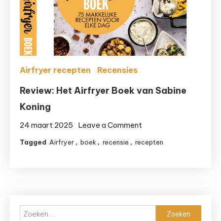
een
frituurpan
Airfryer recepten
Recensies
Review: Het Airfryer Boek van Sabine
Koning
on
24 maart 2025
Leave a Comment
Review:
Tagged
Airfryer
,
boek
,
recensie
,
recepten
Het
Airfryer
Boek
van
Sabine
Zoeken
Koning