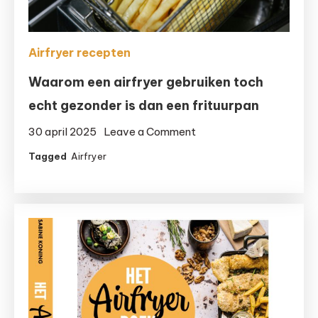
Airfryer recepten
Waarom een airfryer gebruiken toch
echt gezonder is dan een frituurpan
on
30 april 2025
Leave a Comment
Waarom
Tagged
Airfryer
een
airfryer
gebruiken
toch
echt
gezonder
is
dan