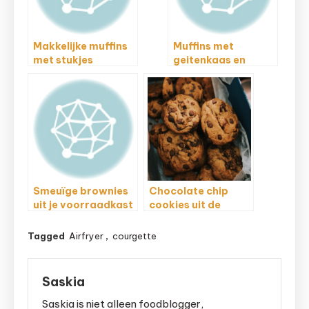
Makkelijke muffins
Muffins met
met stukjes
geitenkaas en
chocolade
honing
Smeuïge brownies
Chocolate chip
uit je voorraadkast
cookies uit de
airfryer
Tagged
Airfryer
,
courgette
Saskia
Saskia is niet alleen foodblogger,