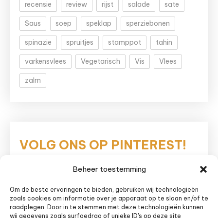
recensie
review
rijst
salade
sate
Saus
soep
speklap
sperziebonen
spinazie
spruitjes
stamppot
tahin
varkensvlees
Vegetarisch
Vis
Vlees
zalm
VOLG ONS OP PINTEREST!
Beheer toestemming
Eetnieuws
Om de beste ervaringen te bieden, gebruiken wij technologieën
zoals cookies om informatie over je apparaat op te slaan en/of te
raadplegen. Door in te stemmen met deze technologieën kunnen
wij gegevens zoals surfgedrag of unieke ID's op deze site