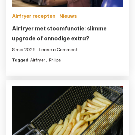
Airfryer recepten
Nieuws
Airfryer met stoomfunctie: slimme
upgrade of onnodige extra?
on
8 mei 2025
Leave a Comment
Airfryer
Tagged
Airfryer
,
Philips
met
stoomfunctie:
slimme
upgrade
of
onnodige
extra?