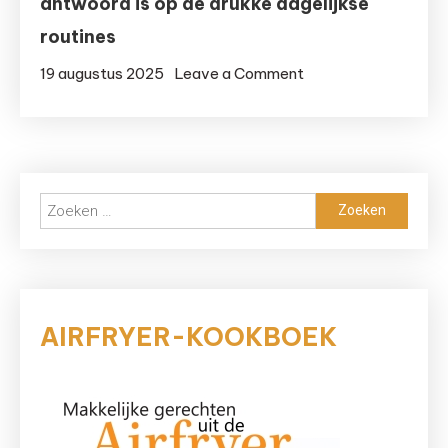
antwoord is op de drukke dagelijkse
routines
on
19 augustus 2025
Leave a Comment
Waarom
maaltijden
bestellen
het
Zoeken
ideale
naar:
antwoord
is
op
de
AIRFRYER-KOOKBOEK
drukke
dagelijkse
routines