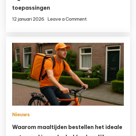
toepassingen
on
12 januari 2026
Leave a Comment
Processed
Cheese
als
functioneel
ingrediënt
binnen
industriële
toepassingen
Nieuws
Waarom maaltijden bestellen het ideale