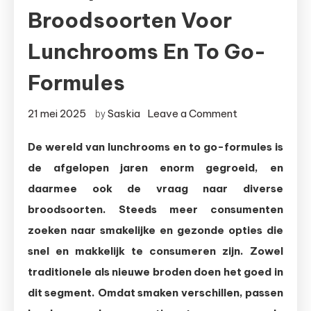
Broodsoorten Voor
Lunchrooms En To Go-
Formules
on
21 mei 2025
Saskia
Leave a Comment
by
De
De wereld van lunchrooms en to go-formules is
populairste
de afgelopen jaren enorm gegroeid, en
broodsoorten
voor
daarmee ook de vraag naar diverse
lunchrooms
broodsoorten. Steeds meer consumenten
en
zoeken naar smakelijke en gezonde opties die
to
snel en makkelijk te consumeren zijn. Zowel
go-
traditionele als nieuwe broden doen het goed in
formules
dit segment. Omdat smaken verschillen, passen