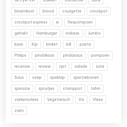
bloemkool
brood
courgette
crockpot
crockpot express
ei
flespompoen
gehakt
Hamburger
indiaas
Jumbo
kaas
Kip
kroket
lidl
pasta
Philips
pindakaas
pindasaus
pompoen
recensie
review
rijst
salade
sate
Saus
soep
speklap
sperziebonen
spinazie
spruitjes
stamppot
tahin
varkensvlees
Vegetarisch
Vis
Vlees
zalm