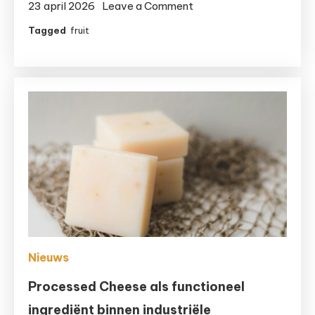
on
23 april 2026
Leave a Comment
De
Tagged
fruit
juiste
fruitmand
kiezen
voor
elke
gelegenheid
Nieuws
Processed Cheese als functioneel
ingrediënt binnen industriële