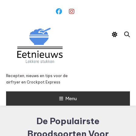
Ga
naar
inhoud
Recepten, nieuws en tips voor de
airfryer en Crockpot Express
Menu
De Populairste
Broodsoorten Voor