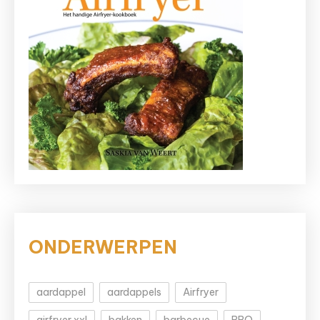
ONDERWERPEN
aardappel
aardappels
Airfryer
airfryer xxl
bakken
barbecue
BBQ