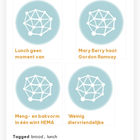
Lunch geen
Mary Berry haat
moment van
Gordon Ramsay
ontspanning
Meng- en bakvorm
‘Weinig
in één wint HEMA
diervriendelijke
ontwerpwedstrijd
producten in
pretparken’
Tagged
brood
,
lunch