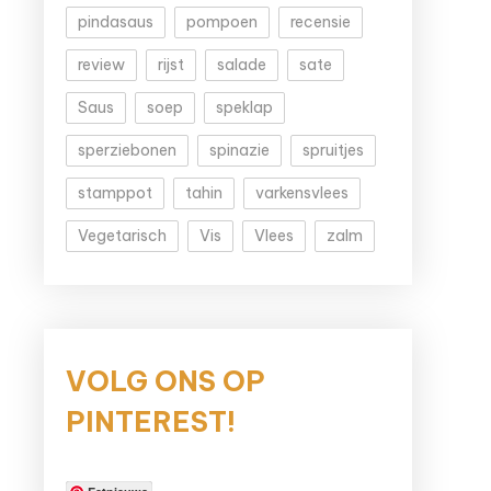
pindasaus
pompoen
recensie
review
rijst
salade
sate
Saus
soep
speklap
sperziebonen
spinazie
spruitjes
stamppot
tahin
varkensvlees
Vegetarisch
Vis
Vlees
zalm
VOLG ONS OP
PINTEREST!