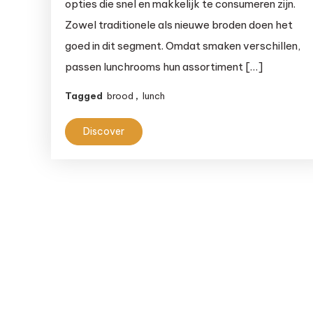
opties die snel en makkelijk te consumeren zijn.
en
Zowel traditionele als nieuwe broden doen het
to
go-
goed in dit segment. Omdat smaken verschillen,
formules
passen lunchrooms hun assortiment […]
Tagged
brood
,
lunch
Discover