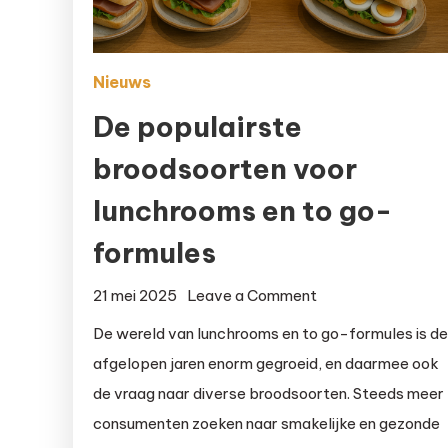
Nieuws
De populairste
broodsoorten voor
lunchrooms en to go-
formules
on
21 mei 2025
Leave a Comment
De
De wereld van lunchrooms en to go-formules is d
populairste
afgelopen jaren enorm gegroeid, en daarmee ook
broodsoorten
de vraag naar diverse broodsoorten. Steeds meer
voor
consumenten zoeken naar smakelijke en gezonde
lunchrooms