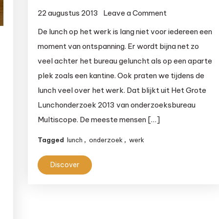
on
22 augustus 2013
Leave a Comment
Lunch
De lunch op het werk is lang niet voor iedereen een
geen
moment van ontspanning. Er wordt bijna net zo
moment
veel achter het bureau geluncht als op een aparte
van
plek zoals een kantine. Ook praten we tijdens de
ontspanning
lunch veel over het werk. Dat blijkt uit Het Grote
Lunchonderzoek 2013 van onderzoeksbureau
Multiscope. De meeste mensen […]
Tagged
lunch
,
onderzoek
,
werk
e
Discover