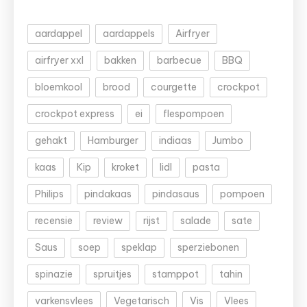
aardappel
aardappels
Airfryer
airfryer xxl
bakken
barbecue
BBQ
bloemkool
brood
courgette
crockpot
crockpot express
ei
flespompoen
gehakt
Hamburger
indiaas
Jumbo
kaas
Kip
kroket
lidl
pasta
Philips
pindakaas
pindasaus
pompoen
recensie
review
rijst
salade
sate
Saus
soep
speklap
sperziebonen
spinazie
spruitjes
stamppot
tahin
varkensvlees
Vegetarisch
Vis
Vlees