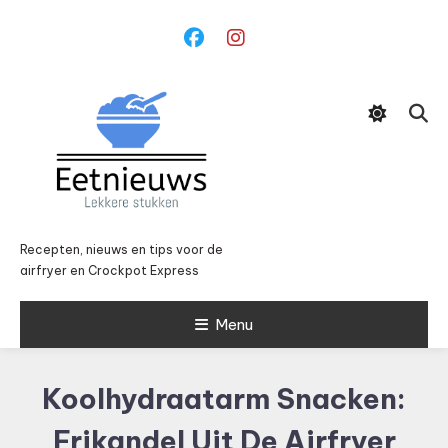
Ga
naar
inhoud
Recepten, nieuws en tips voor de
airfryer en Crockpot Express
Menu
Koolhydraatarm Snacken:
Frikandel Uit De Airfryer