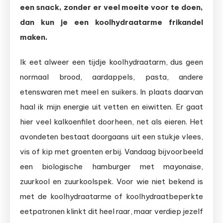
uit
een snack, zonder er veel moeite voor te doen,
de
dan kun je een koolhydraatarme frikandel
Airfryer
maken.
Ik eet alweer een tijdje koolhydraatarm, dus geen
normaal brood, aardappels, pasta, andere
etenswaren met meel en suikers. In plaats daarvan
haal ik mijn energie uit vetten en eiwitten. Er gaat
hier veel kalkoenfilet doorheen, net als eieren. Het
avondeten bestaat doorgaans uit een stukje vlees,
vis of kip met groenten erbij. Vandaag bijvoorbeeld
een biologische hamburger met mayonaise,
zuurkool en zuurkoolspek. Voor wie niet bekend is
met de koolhydraatarme of koolhydraatbeperkte
eetpatronen klinkt dit heel raar, maar verdiep jezelf