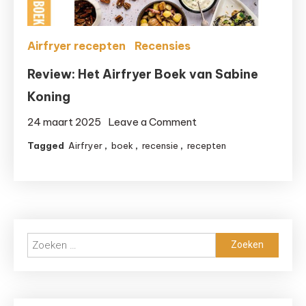
Airfryer recepten
Recensies
Review: Het Airfryer Boek van Sabine
Koning
on
24 maart 2025
Leave a Comment
Review:
Tagged
Airfryer
,
boek
,
recensie
,
recepten
Het
Airfryer
Boek
van
Sabine
Zoeken
Koning
naar: