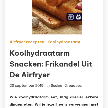
Airfryer recepten
Koolhydraatarm
Koolhydraatarm
Snacken: Frikandel Uit
De Airfryer
op
23 september 2019
Saskia
2 reacties
by
Koolhydraatar
Wie koolhydraatarm eet, mag allerlei lekkere
snacken:
dingen eten. Wil je jezelf eens verwennen met
frikandel