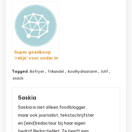
Super goedkoop
‘rekje’ voor onder in
de Airfryer
Tagged
Airfryer
,
frikandel
,
koolhydraatarm
,
lchf
,
snack
Saskia
Saskia is niet alleen foodblogger,
maar ook journalist, tekstschrijfster
en (eind)redacteur bij haar eigen
bedrijf RedactieNet. Ze heeft een