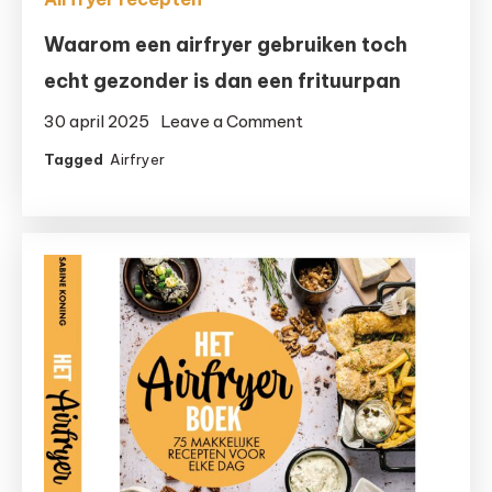
Waarom een airfryer gebruiken toch
echt gezonder is dan een frituurpan
on
30 april 2025
Leave a Comment
Waarom
Tagged
Airfryer
een
airfryer
gebruiken
toch
echt
gezonder
is
dan
een
frituurpan