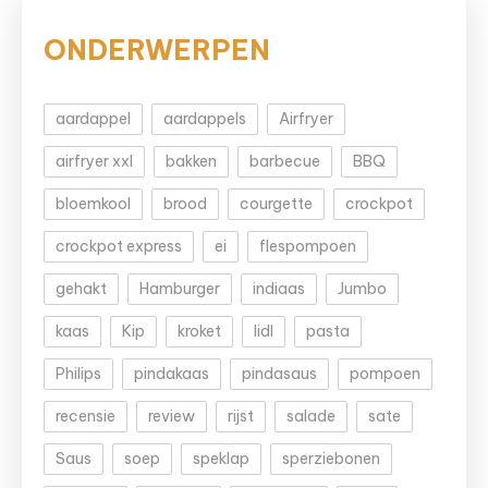
ONDERWERPEN
aardappel
aardappels
Airfryer
airfryer xxl
bakken
barbecue
BBQ
bloemkool
brood
courgette
crockpot
crockpot express
ei
flespompoen
gehakt
Hamburger
indiaas
Jumbo
kaas
Kip
kroket
lidl
pasta
Philips
pindakaas
pindasaus
pompoen
recensie
review
rijst
salade
sate
Saus
soep
speklap
sperziebonen