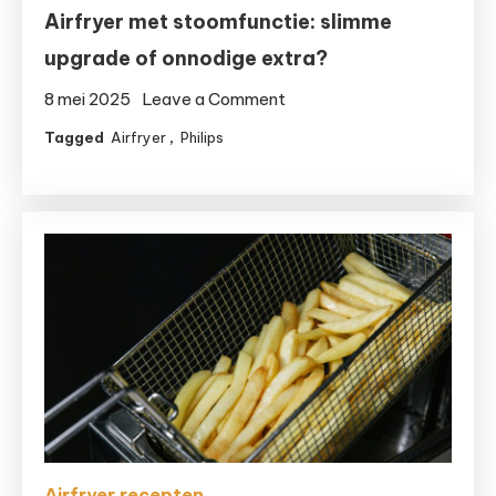
Airfryer met stoomfunctie: slimme
upgrade of onnodige extra?
on
8 mei 2025
Leave a Comment
Airfryer
Tagged
Airfryer
,
Philips
met
stoomfunctie:
slimme
upgrade
of
onnodige
extra?
Airfryer recepten