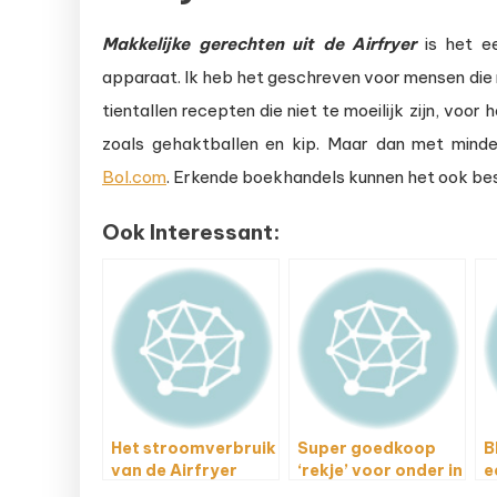
Makkelijke
gerechten uit de Airfryer
is het e
apparaat. Ik heb het geschreven voor mensen die n
tientallen recepten die niet te moeilijk zijn, vo
zoals gehaktballen en kip. Maar dan met minde
Bol.com
. Erkende boekhandels kunnen het ook bes
Ook Interessant:
Het stroomverbruik
Super goedkoop
B
van de Airfryer
‘rekje’ voor onder in
e
de Airfryer
A