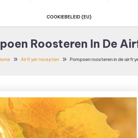
COOKIEBELEID (EU)
oen Roosteren In De Air
Home
Airfryer recepten
Pompoen roosteren in de airfry