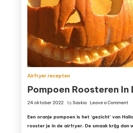
Airfryer recepten
Pompoen Roosteren In D
on
24 oktober 2022
Saskia
Leave a Comment
by
P
Een oranje pompoen is het ‘gezicht’ van Hall
ro
rooster je in de airfryer. De smaak krijg dan
in