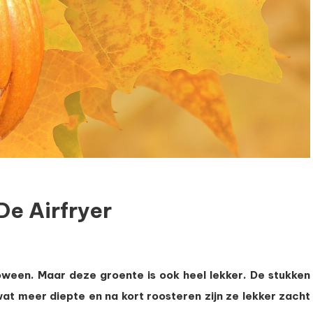
e Airfryer
ompoen
oween. Maar deze groente is ook heel lekker. De stukken
osteren
 wat meer diepte en na kort roosteren zijn ze lekker zacht