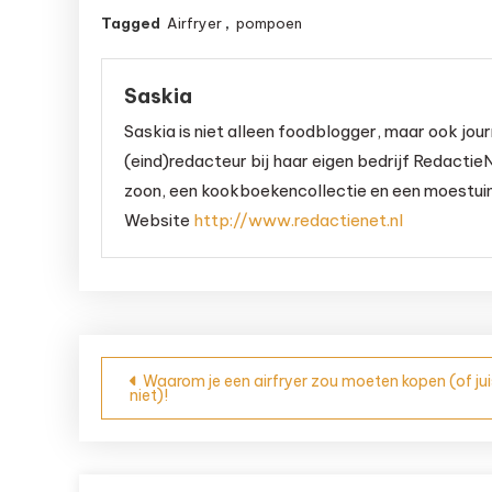
Tagged
Airfryer
,
pompoen
Saskia
Saskia is niet alleen foodblogger, maar ook jour
(eind)redacteur bij haar eigen bedrijf RedactieN
zoon, een kookboekencollectie en een moestuint
Website
http://www.redactienet.nl
Bericht
Waarom je een airfryer zou moeten kopen (of jui
niet)!
navigatie