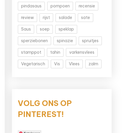
pindasaus
pompoen
recensie
review
rijst
salade
sate
Saus
soep
speklap
sperziebonen
spinazie
spruitjes
stamppot
tahin
varkensvlees
Vegetarisch
Vis
Vlees
zalm
VOLG ONS OP
PINTEREST!