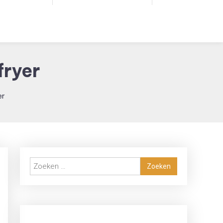
fryer
er
Zoeken
naar: