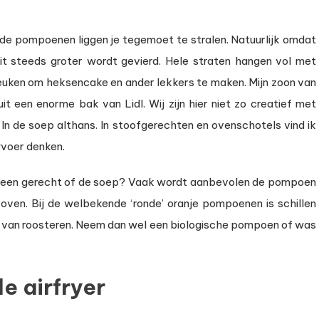
e
rfryer
f de pompoenen liggen je tegemoet te stralen. Natuurlijk omdat
it steeds groter wordt gevierd. Hele straten hangen vol met
keuken om heksencake en ander lekkers te maken. Mijn zoon van
 een enorme bak van Lidl. Wij zijn hier niet zo creatief met
In de soep althans. In stoofgerechten en ovenschotels vind ik
yvoer denken.
in een gerecht of de soep? Vaak wordt aanbevolen de pompoen
e oven. Bij de welbekende ‘ronde’ oranje pompoenen is schillen
ht van roosteren. Neem dan wel een biologische pompoen of was
e airfryer