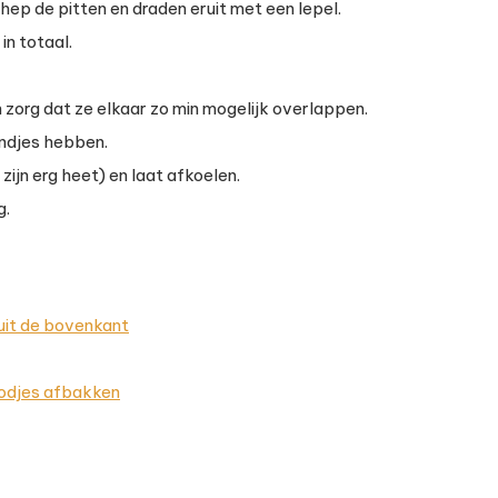
ep de pitten en draden eruit met een lepel.
in totaal.
zorg dat ze elkaar zo min mogelijk overlappen.
andjes hebben.
zijn erg heet) en laat afkoelen.
g.
 uit de bovenkant
oodjes afbakken