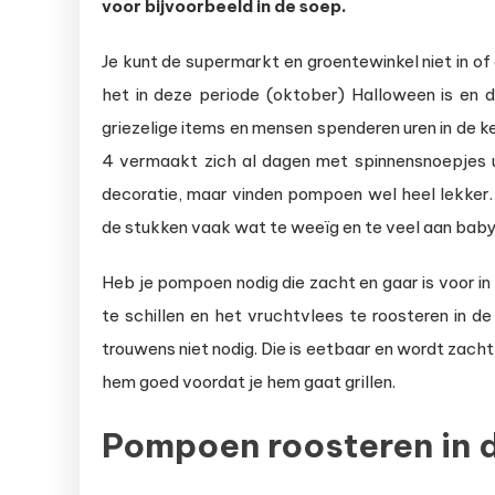
d
voor bijvoorbeeld in de soep.
ai
Je kunt de supermarkt en groentewinkel niet in o
het in deze periode (oktober) Halloween is en d
griezelige items en mensen spenderen uren in de 
4 vermaakt zich al dagen met spinnensnoepjes uit
decoratie, maar vinden pompoen wel heel lekker. 
de stukken vaak wat te weeïg en te veel aan bab
Heb je pompoen nodig die zacht en gaar is voor 
te schillen en het vruchtvlees te roosteren in d
trouwens niet nodig. Die is eetbaar en wordt zac
hem goed voordat je hem gaat grillen.
Pompoen roosteren in d