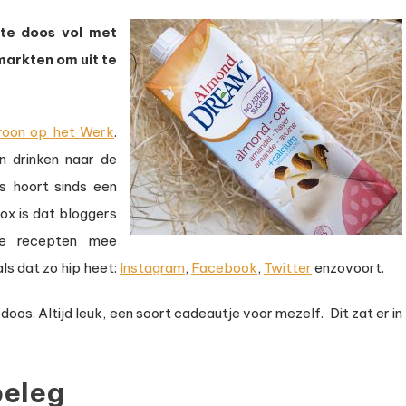
te doos vol met
arkten om uit te
roon op het Werk
.
n drinken naar de
s hoort sinds een
box is dat bloggers
re recepten mee
als dat zo hip heet:
Instagram
,
Facebook
,
Twitter
enzovoort.
s. Altijd leuk, een soort cadeautje voor mezelf. Dit zat er in
beleg