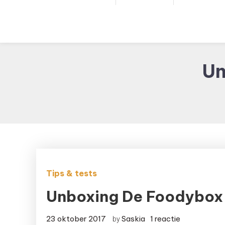
Un
Tips & tests
Unboxing De Foodybox 
op
23 oktober 2017
Saskia
1 reactie
by