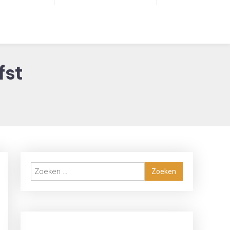
fst
Zoeken
naar: