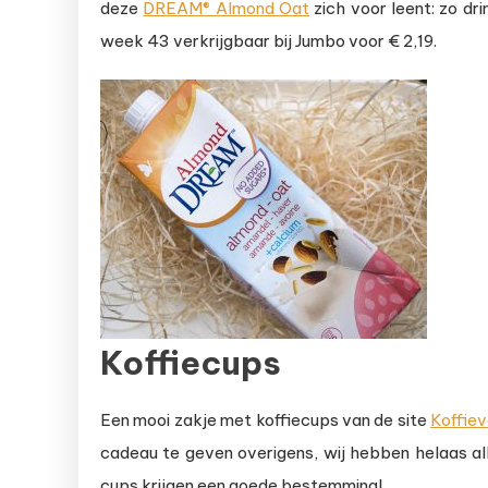
deze
DREAM® Almond Oat
zich voor leent: zo d
week 43 verkrijgbaar bij Jumbo voor € 2,19.
Koffiecups
Een mooi zakje met koffiecups van de site
Koffiev
cadeau te geven overigens, wij hebben helaas all
cups krijgen een goede bestemming!