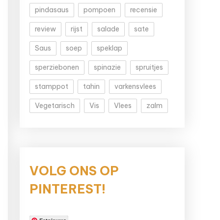
pindasaus
pompoen
recensie
review
rijst
salade
sate
Saus
soep
speklap
sperziebonen
spinazie
spruitjes
stamppot
tahin
varkensvlees
Vegetarisch
Vis
Vlees
zalm
VOLG ONS OP
PINTEREST!