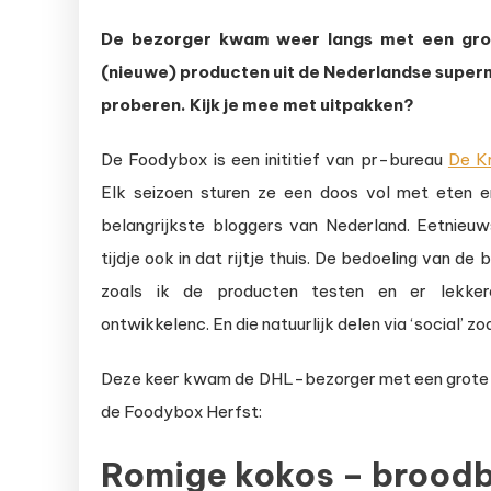
Unboxing
De bezorger kwam weer langs met een gro
de
(nieuwe) producten uit de Nederlandse superm
Foodybox
Herfst
proberen. Kijk je mee met uitpakken?
De Foodybox is een inititief van pr-bureau
De K
Elk seizoen sturen ze een doos vol met eten e
belangrijkste bloggers van Nederland. Eetnieuw
tijdje ook in dat rijtje thuis. De bedoeling van de 
zoals ik de producten testen en er lekke
ontwikkelenc. En die natuurlijk delen via ‘social’ zo
Deze keer kwam de DHL-bezorger met een grote doo
de Foodybox Herfst:
Romige kokos – brood