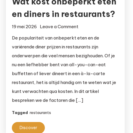
Wat kost onbeperkt eten
en diners in restaurants?
on
19 mei 2026
Leave a Comment
Wat
De populariteit van onbeperkt eten en de
kost
variërende diner prijzen in restaurants zijn
onbeperkt
onderwerpen die veel mensen bezighouden. Of je
eten
nu een liefhebber bent van all-you-can-eat
en
buffetten of liever dineert in een à-la-carte
diners
restaurant, het is altijd handig om te weten wat je
in
restaurants?
kunt verwachten qua kosten. In dit artikel
bespreken we de factoren die […]
Tagged
restaurants
Discover