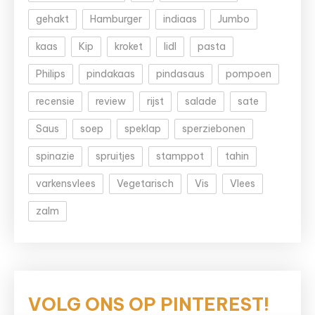
gehakt
Hamburger
indiaas
Jumbo
kaas
Kip
kroket
lidl
pasta
Philips
pindakaas
pindasaus
pompoen
recensie
review
rijst
salade
sate
Saus
soep
speklap
sperziebonen
spinazie
spruitjes
stamppot
tahin
varkensvlees
Vegetarisch
Vis
Vlees
zalm
VOLG ONS OP PINTEREST!