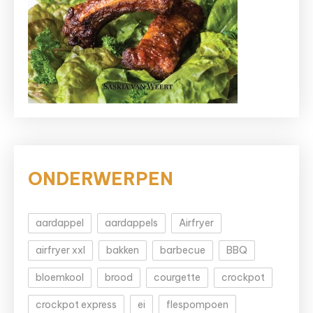
ONDERWERPEN
aardappel
aardappels
Airfryer
airfryer xxl
bakken
barbecue
BBQ
bloemkool
brood
courgette
crockpot
crockpot express
ei
flespompoen