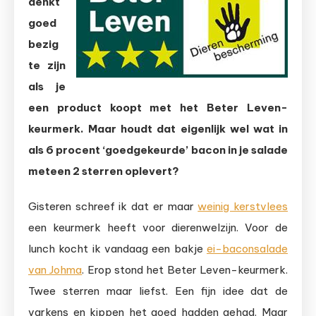
denkt
6
procen
goed
bacon
bezig
in
te zijn
de
als je
eiersal
een product koopt met het Beter Leven-
keurmerk. Maar houdt dat eigenlijk wel wat in
als 6 procent ‘goedgekeurde’ bacon in je salade
meteen 2 sterren oplevert?
Gisteren schreef ik dat er maar
weinig kerstvlees
een keurmerk heeft voor dierenwelzijn. Voor de
lunch kocht ik vandaag een bakje
ei-baconsalade
van Johma
. Erop stond het Beter Leven-keurmerk.
Twee sterren maar liefst. Een fijn idee dat de
varkens en kippen het goed hadden gehad. Maar