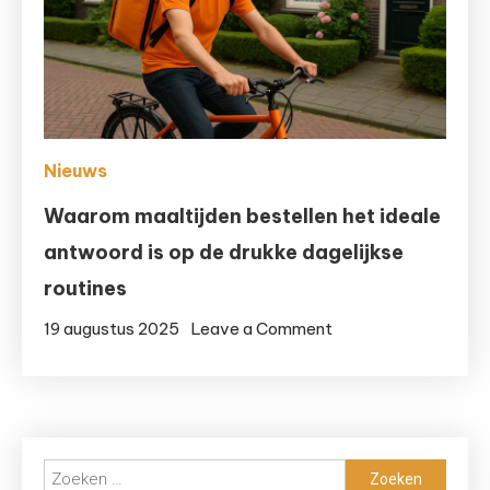
binnen
industriële
toepassingen
Nieuws
Waarom maaltijden bestellen het ideale
antwoord is op de drukke dagelijkse
routines
on
19 augustus 2025
Leave a Comment
Waarom
maaltijden
bestellen
het
Zoeken
ideale