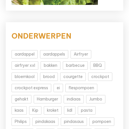
ONDERWERPEN
aardappel
aardappels
Airfryer
airfryer xxl
bakken
barbecue
BBQ
bloemkool
brood
courgette
crockpot
crockpot express
ei
flespompoen
gehakt
Hamburger
indiaas
Jumbo
kaas
Kip
kroket
lidl
pasta
Philips
pindakaas
pindasaus
pompoen