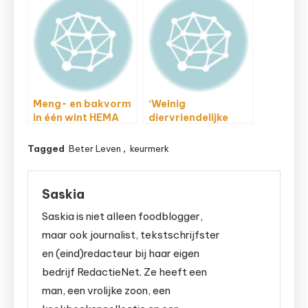
Meng- en bakvorm
‘Weinig
in één wint HEMA
diervriendelijke
ontwerpwedstrijd
producten in
pretparken’
Tagged
Beter Leven
,
keurmerk
Saskia
Saskia is niet alleen foodblogger,
maar ook journalist, tekstschrijfster
en (eind)redacteur bij haar eigen
bedrijf RedactieNet. Ze heeft een
man, een vrolijke zoon, een