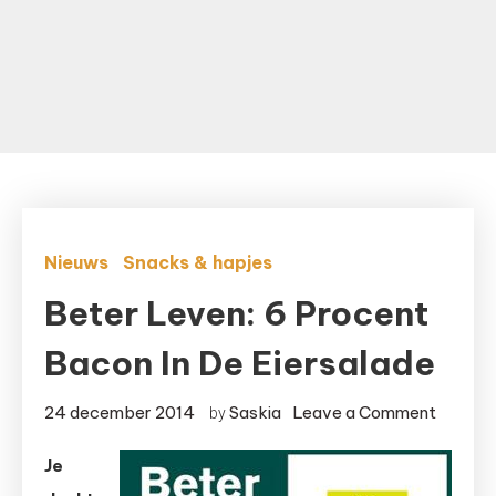
Nieuws
Snacks & hapjes
Beter Leven: 6 Procent
Bacon In De Eiersalade
on
24 december 2014
Saskia
Leave a Comment
by
Beter
Je
Leven: