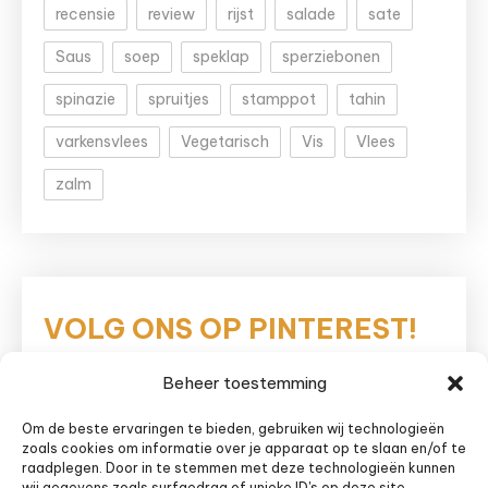
recensie
review
rijst
salade
sate
Saus
soep
speklap
sperziebonen
spinazie
spruitjes
stamppot
tahin
varkensvlees
Vegetarisch
Vis
Vlees
zalm
VOLG ONS OP PINTEREST!
Beheer toestemming
Eetnieuws
Om de beste ervaringen te bieden, gebruiken wij technologieën
zoals cookies om informatie over je apparaat op te slaan en/of te
raadplegen. Door in te stemmen met deze technologieën kunnen
wij gegevens zoals surfgedrag of unieke ID's op deze site