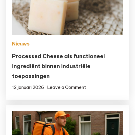
Nieuws
Processed Cheese als functioneel
ingrediënt binnen industriële
toepassingen
on
12 januari 2026
Leave a Comment
Processed
Cheese
als
functioneel
ingrediënt