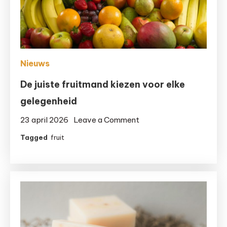
Nieuws
De juiste fruitmand kiezen voor elke
gelegenheid
on
23 april 2026
Leave a Comment
De
Tagged
fruit
juiste
fruitmand
kiezen
voor
elke
gelegenheid