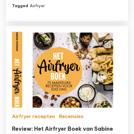
Waarom
Tagged
Airfryer
een
airfryer
gebruiken
toch
echt
gezonder
is
dan
een
frituurpan
Airfryer recepten
Recensies
Review: Het Airfryer Boek van Sabine