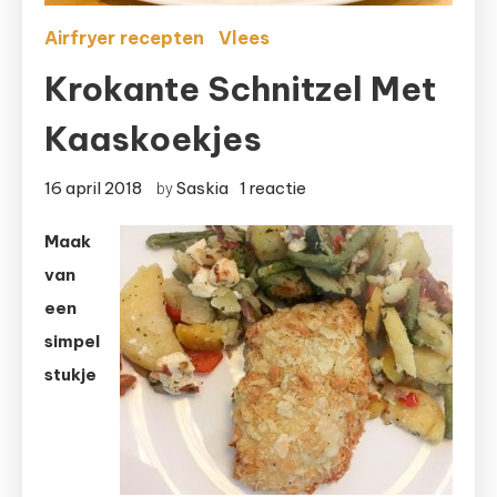
Airfryer recepten
Vlees
Krokante Schnitzel Met
Kaaskoekjes
op
16 april 2018
Saskia
1 reactie
by
Krokante
Maak
schnitzel
van
met
kaaskoekjes
een
simpel
stukje