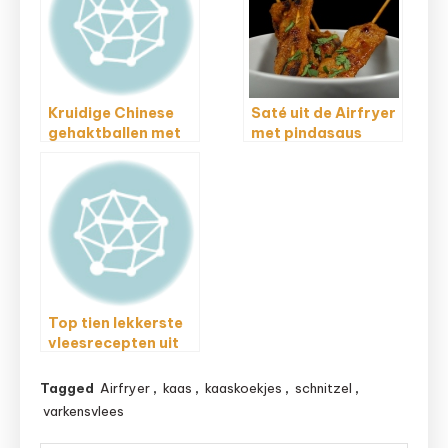
Kruidige Chinese
Saté uit de Airfryer
gehaktballen met
met pindasaus
peterselie
Top tien lekkerste
vleesrecepten uit
de Airfryer
Tagged
Airfryer
,
kaas
,
kaaskoekjes
,
schnitzel
,
varkensvlees