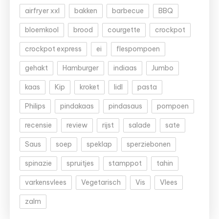
airfryer xxl
bakken
barbecue
BBQ
bloemkool
brood
courgette
crockpot
crockpot express
ei
flespompoen
gehakt
Hamburger
indiaas
Jumbo
kaas
Kip
kroket
lidl
pasta
Philips
pindakaas
pindasaus
pompoen
recensie
review
rijst
salade
sate
Saus
soep
speklap
sperziebonen
spinazie
spruitjes
stamppot
tahin
varkensvlees
Vegetarisch
Vis
Vlees
zalm