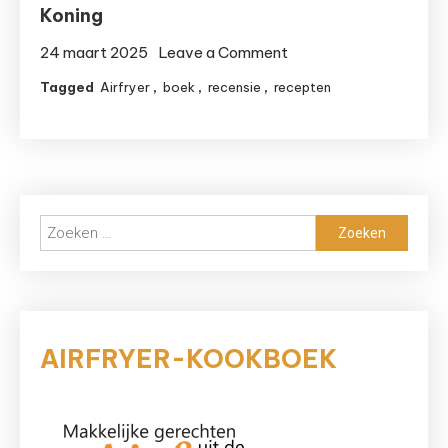
Koning
on
24 maart 2025
Leave a Comment
Review:
Tagged
Airfryer
,
boek
,
recensie
,
recepten
Het
Airfryer
Boek
van
Sabine
Zoeken
Koning
naar:
AIRFRYER-KOOKBOEK