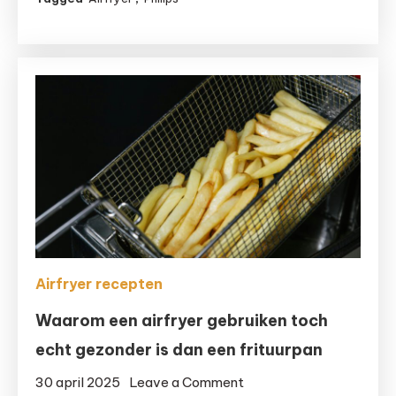
met
stoomfunctie:
slimme
upgrade
of
onnodige
extra?
Airfryer recepten
Waarom een airfryer gebruiken toch
echt gezonder is dan een frituurpan
on
30 april 2025
Leave a Comment