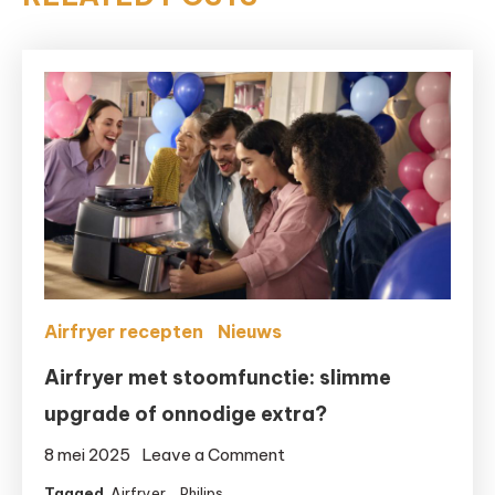
Airfryer recepten
Nieuws
Airfryer met stoomfunctie: slimme
upgrade of onnodige extra?
on
8 mei 2025
Leave a Comment
Airfryer
Tagged
Airfryer
,
Philips