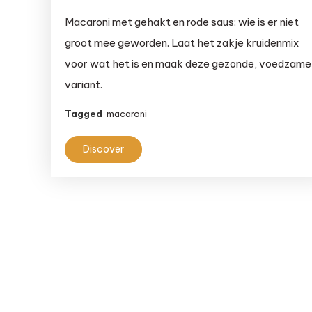
Ouderwetse
Macaroni met gehakt en rode saus: wie is er niet
macaroni
groot mee geworden. Laat het zakje kruidenmix
met
voor wat het is en maak deze gezonde, voedzame
rode
variant.
saus
Tagged
macaroni
Discover