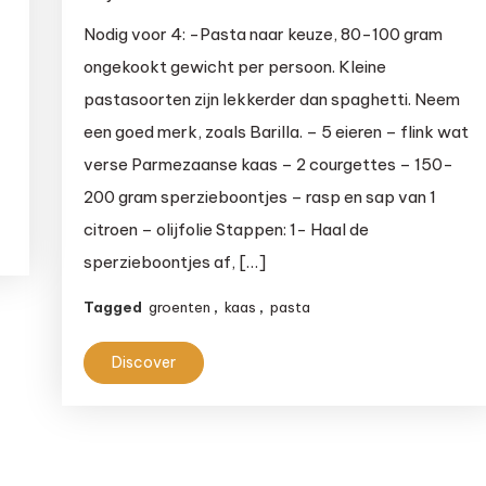
Snelle
Nodig voor 4: -Pasta naar keuze, 80-100 gram
carbonara
ongekookt gewicht per persoon. Kleine
vol
pastasoorten zijn lekkerder dan spaghetti. Neem
groenten
een goed merk, zoals Barilla. – 5 eieren – flink wat
en
verse Parmezaanse kaas – 2 courgettes – 150-
zonder
200 gram sperzieboontjes – rasp en sap van 1
room
citroen – olijfolie Stappen: 1- Haal de
sperzieboontjes af, […]
Tagged
groenten
,
kaas
,
pasta
Discover