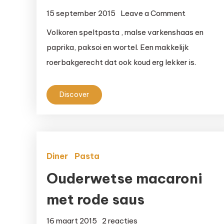
on
15 september 2015
Leave a Comment
Speltpast
Volkoren speltpasta , malse varkenshaas en
met
paprika, paksoi en wortel. Een makkelijk
varkensha
roerbakgerecht dat ook koud erg lekker is.
en
groenten
Discover
Diner
Pasta
Ouderwetse macaroni
met rode saus
op
16 maart 2015
2 reacties