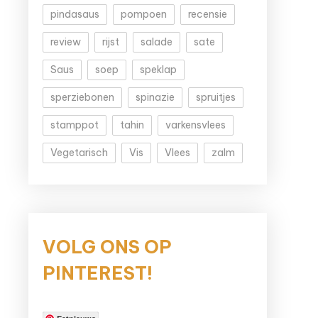
pindasaus
pompoen
recensie
review
rijst
salade
sate
Saus
soep
speklap
sperziebonen
spinazie
spruitjes
stamppot
tahin
varkensvlees
Vegetarisch
Vis
Vlees
zalm
VOLG ONS OP
PINTEREST!