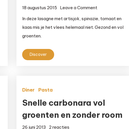
on
18 augustus 2015
Leave a Comment
a
Vegetarische
In deze lasagne met artisjok, spinazie, tomaat en
lasagne
kaas mis je het vlees helemaal niet. Gezond en vol
as
met
groenten.
artisjok
Discover
Diner
Pasta
Snelle carbonara vol
groenten en zonder room
op
26 juni 2013
2 reacties