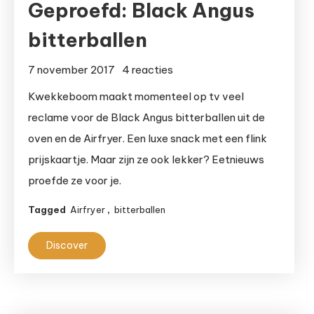
Geproefd: Black Angus
bitterballen
op
7 november 2017
4 reacties
Geproefd:
Kwekkeboom maakt momenteel op tv veel
Black
reclame voor de Black Angus bitterballen uit de
Angus
oven en de Airfryer. Een luxe snack met een flink
bitterballen
prijskaartje. Maar zijn ze ook lekker? Eetnieuws
proefde ze voor je.
Tagged
Airfryer
,
bitterballen
Discover