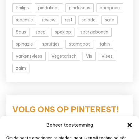
Philips
pindakaas
pindasaus
pompoen
recensie
review
rijst
salade
sate
Saus
soep
speklap
sperziebonen
spinazie
spruitjes
stamppot
tahin
varkensvlees
Vegetarisch
Vis
Vlees
zalm
VOLG ONS OP PINTEREST!
Beheer toestemming
Eetnieuws
Om de beste ervaringen te bieden, gebruiken wij technologieën