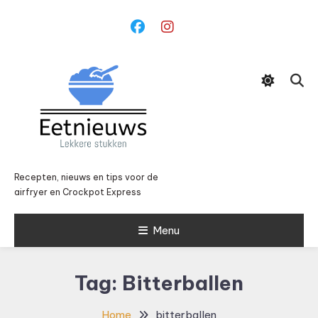
Ga
naar
inhoud
Recepten, nieuws en tips voor de
airfryer en Crockpot Express
Menu
Tag:
Bitterballen
Home
bitterballen