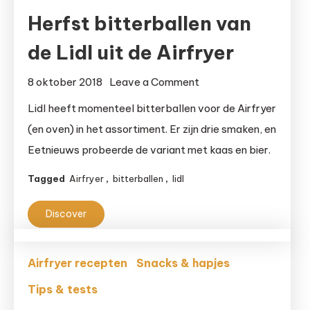
Herfst bitterballen van
de Lidl uit de Airfryer
on
8 oktober 2018
Leave a Comment
Herfst
Lidl heeft momenteel bitterballen voor de Airfryer
bitterballen
(en oven) in het assortiment. Er zijn drie smaken, en
van
Eetnieuws probeerde de variant met kaas en bier.
de
Lidl
Tagged
Airfryer
,
bitterballen
,
lidl
uit
de
Discover
Airfryer
Airfryer recepten
Snacks & hapjes
Tips & tests