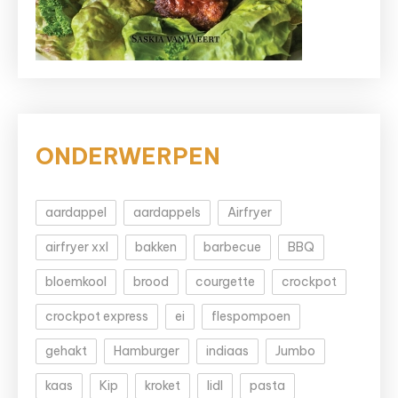
ONDERWERPEN
aardappel
aardappels
Airfryer
airfryer xxl
bakken
barbecue
BBQ
bloemkool
brood
courgette
crockpot
crockpot express
ei
flespompoen
gehakt
Hamburger
indiaas
Jumbo
kaas
Kip
kroket
lidl
pasta