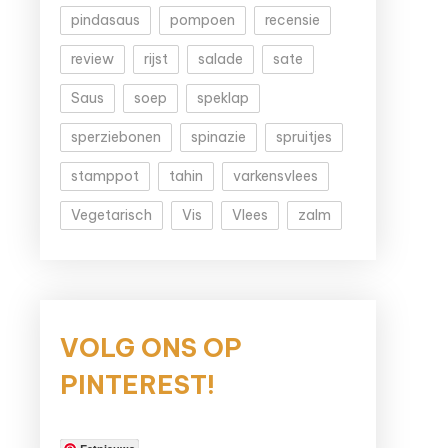
pindasaus
pompoen
recensie
review
rijst
salade
sate
Saus
soep
speklap
sperziebonen
spinazie
spruitjes
stamppot
tahin
varkensvlees
Vegetarisch
Vis
Vlees
zalm
VOLG ONS OP
PINTEREST!