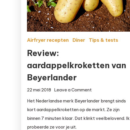
Airfryer recepten
Diner
Tips & tests
Review:
aardappelkroketten van
Beyerlander
on
22 mei 2018
Leave a Comment
Review:
Het Nederlandse merk Beyerlander brengt sinds
aardappelkrokett
kort aardappelkroketten op de markt. Ze zijn
van
binnen 7 minuten klaar. Dat klinkt veelbelovend. Ik
Beyerlander
probeerde ze voor je uit.