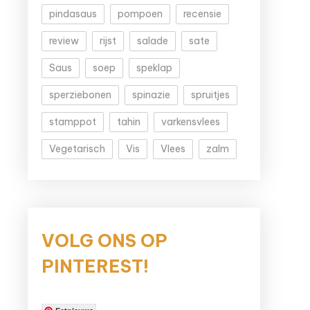
pindasaus
pompoen
recensie
review
rijst
salade
sate
Saus
soep
speklap
sperziebonen
spinazie
spruitjes
stamppot
tahin
varkensvlees
Vegetarisch
Vis
Vlees
zalm
VOLG ONS OP
PINTEREST!