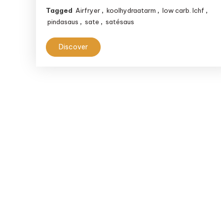
Tagged
Airfryer
,
koolhydraatarm
,
low carb. lchf
,
pindasaus
,
sate
,
satésaus
Discover