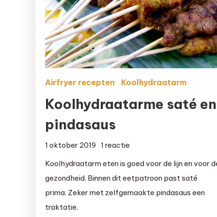
Airfryer recepten
Koolhydraatarm
Koolhydraatarme saté en
pindasaus
op
1 oktober 2019
1 reactie
Koolhydraatarme
Koolhydraatarm eten is goed voor de lijn en voor d
saté
gezondheid. Binnen dit eetpatroon past saté
en
prima. Zeker met zelfgemaakte pindasaus een
pindasaus
traktatie.