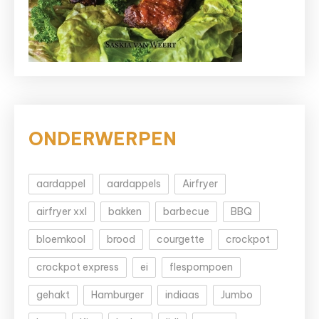
ONDERWERPEN
aardappel
aardappels
Airfryer
airfryer xxl
bakken
barbecue
BBQ
bloemkool
brood
courgette
crockpot
crockpot express
ei
flespompoen
gehakt
Hamburger
indiaas
Jumbo