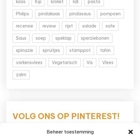
kaas
Kip
kroket
lidl
pasta
Philips
pindakaas
pindasaus
pompoen
recensie
review
rijst
salade
sate
Saus
soep
speklap
sperziebonen
spinazie
spruitjes
stamppot
tahin
varkensvlees
Vegetarisch
Vis
Vlees
zalm
VOLG ONS OP PINTEREST!
Beheer toestemming
Eetnieuws