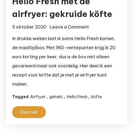
Hello Fresh met de
airfryer: gekruide köfte
on
5 oktober 2020
Leave a Comment
Hello
In drukke weken laat ik soms Hello Fresh komen,
Fresh
de maaltijdbox. Met ING-rentepunten krijg ik 20
met
euro korting per keer, dus is de box niet alleen
de
gevarieerd maar ook voordelig. Hier deel ik een
airfryer:
recept voor köfte dat je met je airfryer kunt
gekruide
maken.
köfte
Tagged
Airfryer
,
gehakt
,
Hello Fresh
,
köfte
Discover