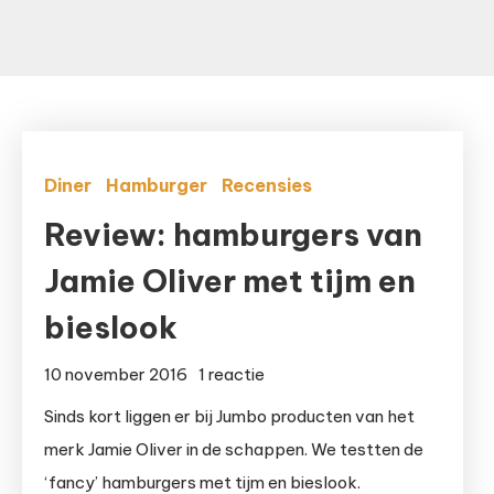
Diner
Hamburger
Recensies
Review: hamburgers van
Jamie Oliver met tijm en
bieslook
op
10 november 2016
1 reactie
Review:
Sinds kort liggen er bij Jumbo producten van het
hamburgers
merk Jamie Oliver in de schappen. We testten de
van
‘fancy’ hamburgers met tijm en bieslook.
Jamie