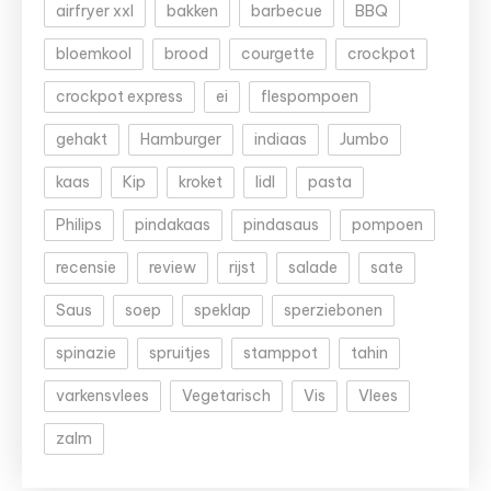
airfryer xxl
bakken
barbecue
BBQ
bloemkool
brood
courgette
crockpot
crockpot express
ei
flespompoen
gehakt
Hamburger
indiaas
Jumbo
kaas
Kip
kroket
lidl
pasta
Philips
pindakaas
pindasaus
pompoen
recensie
review
rijst
salade
sate
Saus
soep
speklap
sperziebonen
spinazie
spruitjes
stamppot
tahin
varkensvlees
Vegetarisch
Vis
Vlees
zalm