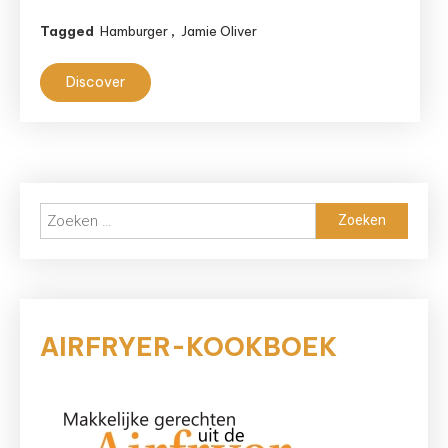
Oliver
Tagged
Hamburger
,
Jamie Oliver
met
tijm
Discover
en
bieslook
Zoeken
naar:
AIRFRYER-KOOKBOEK