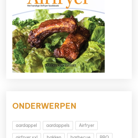
ONDERWERPEN
aardappel
aardappels
Airfryer
airfryer xxl
bakken
barbecue
BBQ