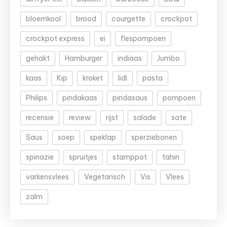
bloemkool
brood
courgette
crockpot
crockpot express
ei
flespompoen
gehakt
Hamburger
indiaas
Jumbo
kaas
Kip
kroket
lidl
pasta
Philips
pindakaas
pindasaus
pompoen
recensie
review
rijst
salade
sate
Saus
soep
speklap
sperziebonen
spinazie
spruitjes
stamppot
tahin
varkensvlees
Vegetarisch
Vis
Vlees
zalm