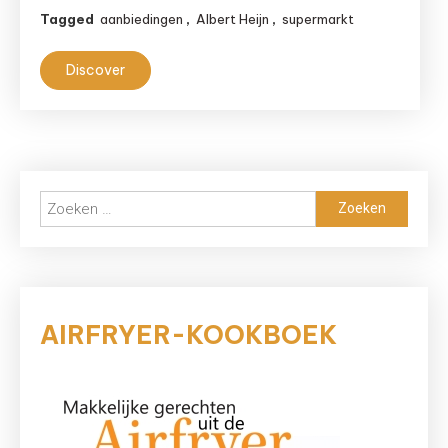
met
Tagged
aanbiedingen
,
Albert Heijn
,
supermarkt
aanbiedingen
Discover
Zoeken
naar:
AIRFRYER-KOOKBOEK