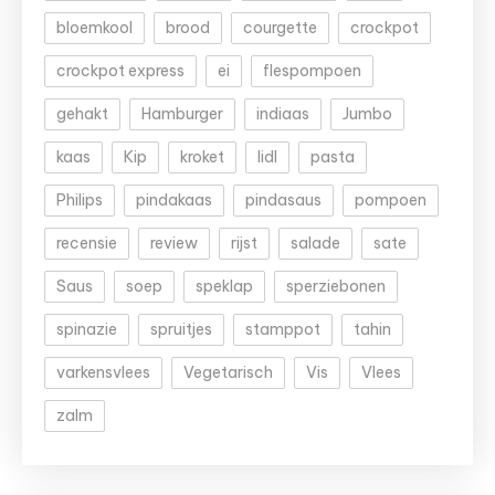
bloemkool
brood
courgette
crockpot
crockpot express
ei
flespompoen
gehakt
Hamburger
indiaas
Jumbo
kaas
Kip
kroket
lidl
pasta
Philips
pindakaas
pindasaus
pompoen
recensie
review
rijst
salade
sate
Saus
soep
speklap
sperziebonen
spinazie
spruitjes
stamppot
tahin
varkensvlees
Vegetarisch
Vis
Vlees
zalm