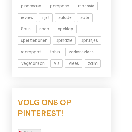
pindasaus
pompoen
recensie
review
rijst
salade
sate
Saus
soep
speklap
sperziebonen
spinazie
spruitjes
stamppot
tahin
varkensvlees
Vegetarisch
Vis
Vlees
zalm
VOLG ONS OP
PINTEREST!