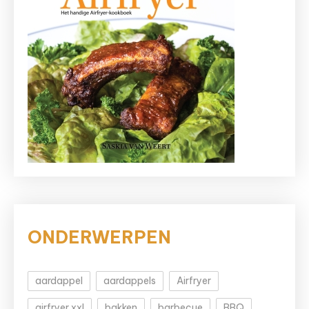
ONDERWERPEN
aardappel
aardappels
Airfryer
airfryer xxl
bakken
barbecue
BBQ