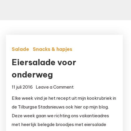
Salade
Snacks & hapjes
Eiersalade voor
onderweg
on
11 juli 2016
Leave a Comment
Eiersalade
Elke week vind je het recept uit mijn kookrubriek in
voor
de Tilburgse Stadsnieuws ook hier op mijn blog.
onderweg
Deze week gaan we richting ons vakantieadres
met heerlijk belegde broodjes met eiersalade