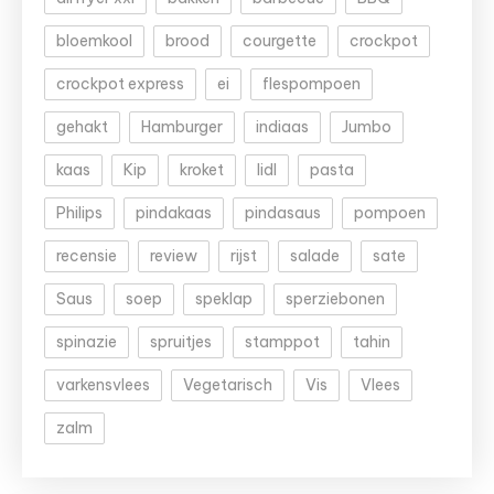
bloemkool
brood
courgette
crockpot
crockpot express
ei
flespompoen
gehakt
Hamburger
indiaas
Jumbo
kaas
Kip
kroket
lidl
pasta
Philips
pindakaas
pindasaus
pompoen
recensie
review
rijst
salade
sate
Saus
soep
speklap
sperziebonen
spinazie
spruitjes
stamppot
tahin
varkensvlees
Vegetarisch
Vis
Vlees
zalm