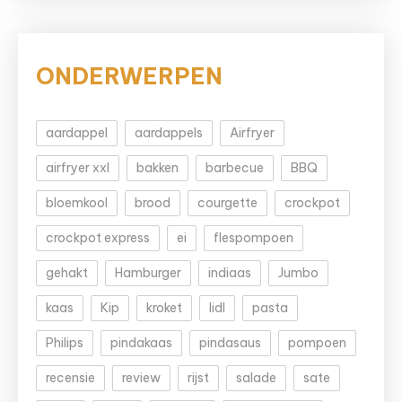
ONDERWERPEN
aardappel
aardappels
Airfryer
airfryer xxl
bakken
barbecue
BBQ
bloemkool
brood
courgette
crockpot
crockpot express
ei
flespompoen
gehakt
Hamburger
indiaas
Jumbo
kaas
Kip
kroket
lidl
pasta
Philips
pindakaas
pindasaus
pompoen
recensie
review
rijst
salade
sate